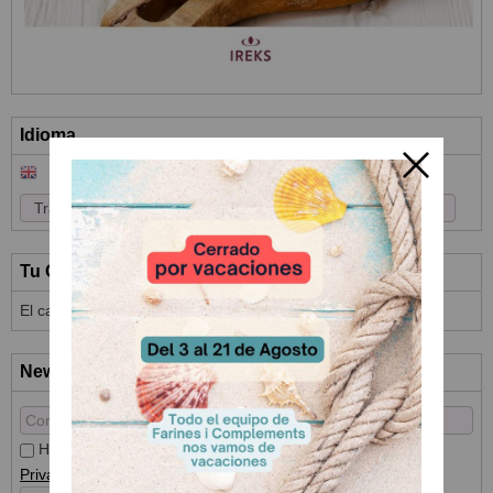
Idioma
Tu Carrito (0)
El carrito de la compra está vacío
Newsletter
He leído y acepto el
Tratamiento de datos
y la
Política de
Privacidad