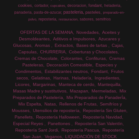
cookies
fondant
cortador
decoracion
heladeria
cupcakes
pasteleria
pasteles
panaderia
pasta-de-azucar
preparado-en-
reposteria
sabores
semifrios
polvo
restauracion
OFERTAS DE LA SEMANA
Novedades
Aceites y
Desmoldeantes
Aditivos e Impulsores
Azucares y
Glucosas
Aromas
Extractos
Bases de tartas
Cajas
Capsulas
CHURRERIA
Coberturas y Chocolates
Cremas de Chocolate
Colorantes
Confituras
Cremas
Pasteleras
Decoración Comestible
Especies y
Condimentos
Estabilizantes neutros
Fondant
Frutos
secos
Gelatinas
Harinas
Heladería
Ingredientes
Licores
Margarinas
Manteca de cerdo
Mantequilla
Masas Madre y sustitutivos
Mazapan
Mermeladas
Mix
Preparados de Pastelería
Mix Preparados de PanaderÍa
Mix Espelta
Natas
Rellenos de Frutas
Semifríos y
Mousses
Utensilios de repostería
Repostería Sin Gluten
Panellets
Repostería Halloween
Repostería Navidad
Especial Reyes
Panettones
Repostería San Valentín
Repostería Sant Jordi
Repostería Pascua
Repostería
San Juan
Veganos
LIQUIDACIÓN DE STOCK