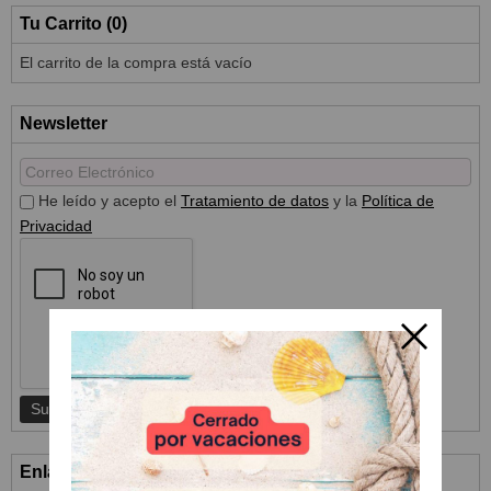
Tu Carrito (0)
El carrito de la compra está vacío
Newsletter
He leído y acepto el
Tratamiento de datos
y la
Política de
Privacidad
Enlaces