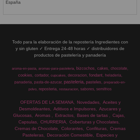
España
Todo para la elaboración de la repostería Ingredientes con
y sin gluten ✓ Entrega 24-48 horas ✓ distribuidores de
productos de pastelería y panadería
bizcochos
cakes
chocolate
aroma-en-pasta
aromas-para-pasteleria
cookies
fondant
cortador
decoracion
heladeria
cupcakes
pasteleria
pasteles
panaderia
pasta-de-azucar
preparado-en-
reposteria
sabores
semifrios
polvo
restauracion
OFERTAS DE LA SEMANA
Novedades
Aceites y
Desmoldeantes
Aditivos e Impulsores
Azucares y
Glucosas
Aromas
Extractos
Bases de tartas
Cajas
Capsulas
CHURRERIA
Coberturas y Chocolates
Cremas de Chocolate
Colorantes
Confituras
Cremas
Pasteleras
Decoración Comestible
Especies y