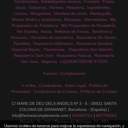
Condimentos
Estabilizantes neutros
Fondant
Frutos
secos
Gelatinas
Harinas
Heladería
Ingredientes
Licores
Margarinas
Manteca de cerdo
Mantequilla
Masas Madre y sustitutivos
Mazapan
Mermeladas
Mix
Preparados de Pastelería
Mix Preparados de PanaderÍa
Mix Espelta
Natas
Rellenos de Frutas
Semifríos y
Mousses
Utensilios de repostería
Repostería Sin Gluten
Panellets
Repostería Halloween
Repostería Navidad
Especial Reyes
Panettones
Repostería San Valentín
Repostería Sant Jordi
Repostería Pascua
Repostería
San Juan
Veganos
LIQUIDACIÓN DE STOCK
Farines i Complements
Ir arriba
Contáctanos
Aviso Legal
Política de
Privacidad
Condiciones de Compra
Políticas de Cookies
C/ MARE DE DEU DELS ANGELS Nº 3 - 5 - 08921 SANTA
COLOMA DE GRAMANET, Barcelona - (España) |
info@farinesicomplements.com |
934664761
|
687794264
Horario:
8h -14h |
Tiempo de Entrega:
24- 48H
Usamos cookies de terceros para mejorar la experiencia de navegación, y
(*) Precios sin Impuestos incluidos