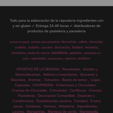
Todo para la elaboración de la repostería Ingredientes con
y sin gluten ✓ Entrega 24-48 horas ✓ distribuidores de
productos de pastelería y panadería
bizcochos
cakes
chocolate
aroma-en-pasta
aromas-para-pasteleria
cookies
fondant
cortador
decoracion
heladeria
cupcakes
pasteleria
pasteles
panaderia
pasta-de-azucar
preparado-en-
reposteria
sabores
semifrios
polvo
restauracion
OFERTAS DE LA SEMANA
Novedades
Aceites y
Desmoldeantes
Aditivos e Impulsores
Azucares y
Glucosas
Aromas
Extractos
Bases de tartas
Cajas
Capsulas
CHURRERIA
Coberturas y Chocolates
Cremas de Chocolate
Colorantes
Confituras
Cremas
Pasteleras
Decoración Comestible
Especies y
Condimentos
Estabilizantes neutros
Fondant
Frutos
secos
Gelatinas
Harinas
Heladería
Ingredientes
Licores
Margarinas
Manteca de cerdo
Mantequilla