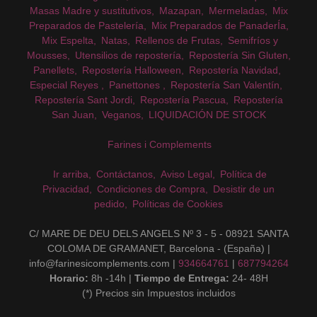
Masas Madre y sustitutivos
Mazapan
Mermeladas
Mix
Preparados de Pastelería
Mix Preparados de PanaderÍa
Mix Espelta
Natas
Rellenos de Frutas
Semifríos y
Mousses
Utensilios de repostería
Repostería Sin Gluten
Panellets
Repostería Halloween
Repostería Navidad
Especial Reyes
Panettones
Repostería San Valentín
Repostería Sant Jordi
Repostería Pascua
Repostería
San Juan
Veganos
LIQUIDACIÓN DE STOCK
Farines i Complements
Ir arriba
Contáctanos
Aviso Legal
Política de
Privacidad
Condiciones de Compra
Desistir de un
pedido
Políticas de Cookies
C/ MARE DE DEU DELS ANGELS Nº 3 - 5 - 08921 SANTA
COLOMA DE GRAMANET, Barcelona - (España) |
info@farinesicomplements.com |
934664761
|
687794264
Horario:
8h -14h |
Tiempo de Entrega:
24- 48H
(*) Precios sin Impuestos incluidos