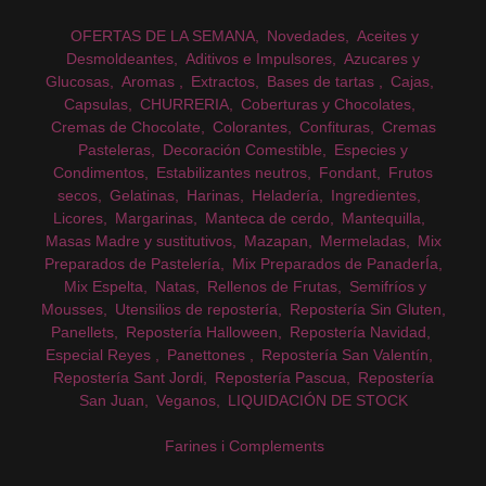
OFERTAS DE LA SEMANA
Novedades
Aceites y
Desmoldeantes
Aditivos e Impulsores
Azucares y
Glucosas
Aromas
Extractos
Bases de tartas
Cajas
Capsulas
CHURRERIA
Coberturas y Chocolates
Cremas de Chocolate
Colorantes
Confituras
Cremas
Pasteleras
Decoración Comestible
Especies y
Condimentos
Estabilizantes neutros
Fondant
Frutos
secos
Gelatinas
Harinas
Heladería
Ingredientes
Licores
Margarinas
Manteca de cerdo
Mantequilla
Masas Madre y sustitutivos
Mazapan
Mermeladas
Mix
Preparados de Pastelería
Mix Preparados de PanaderÍa
Mix Espelta
Natas
Rellenos de Frutas
Semifríos y
Mousses
Utensilios de repostería
Repostería Sin Gluten
Panellets
Repostería Halloween
Repostería Navidad
Especial Reyes
Panettones
Repostería San Valentín
Repostería Sant Jordi
Repostería Pascua
Repostería
San Juan
Veganos
LIQUIDACIÓN DE STOCK
Farines i Complements