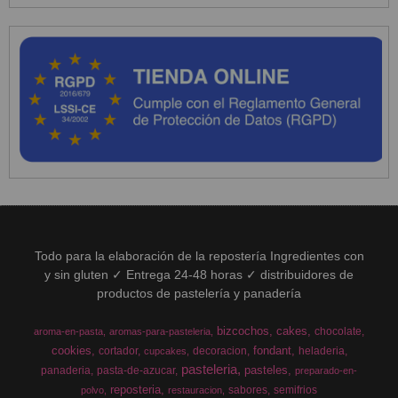
Todo para la elaboración de la repostería Ingredientes con
y sin gluten ✓ Entrega 24-48 horas ✓ distribuidores de
productos de pastelería y panadería
bizcochos
cakes
chocolate
aroma-en-pasta
aromas-para-pasteleria
cookies
fondant
cortador
decoracion
heladeria
cupcakes
pasteleria
pasteles
panaderia
pasta-de-azucar
preparado-en-
reposteria
sabores
semifrios
polvo
restauracion