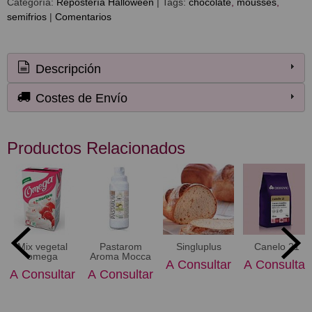
Categoría:
Repostería Halloween
|
Tags:
chocolate
mousses
semifrios
|
Comentarios
Descripción
Costes de Envío
Productos Relacionados
Mix vegetal
Pastarom
Singluplus
Canelo 21
omega
Aroma Mocca
A Consultar
A Consultar
A Consultar
A Consultar