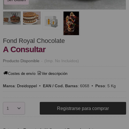
Fond Royal Chocolate
A Consultar
Producto Disponible
-
(Imp. No Incluidos)
Costes de envío
Ver descripción
Marca
:
Dreidoppel
•
EAN / Cod. Barras
:
6068
•
Peso
:
5 Kg
Registrarse para comprar