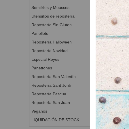
Semifríos y Mousses
Utensilios de repostería
Repostería Sin Gluten
Panellets
Base tart
Repostería Halloween
A Con
Repostería Navidad
Especial Reyes
Panettones
Repostería San Valentín
Repostería Sant Jordi
Repostería Pascua
Repostería San Juan
Veganos
LIQUIDACIÓN DE STOCK