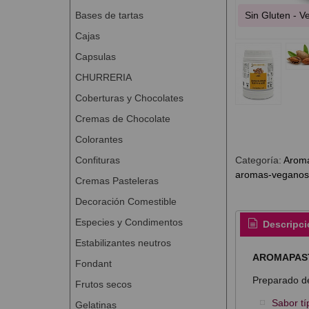
Bases de tartas
Sin Gluten - 
Cajas
Capsulas
CHURRERIA
Coberturas y Chocolates
Cremas de Chocolate
Colorantes
Confituras
Categoría:
Arom
aromas-veganos-
Cremas Pasteleras
Decoración Comestible
Especies y Condimentos
Descripci
Estabilizantes neutros
AROMAPASTE
Fondant
Preparado de
Frutos secos
Sabor tí
Gelatinas