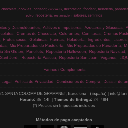
cookies
fondant
chocolate
cortador
decoracion
heladeria
panader
cupcakes
reposteria
sabores
semifrios
polvo
restauracion
eites y Desmoldeantes
Aditivos e Impulsores
Azucares y Glucosas
colates
Cremas de Chocolate
Colorantes
Confituras
Cremas Past
Frutos secos
Gelatinas
Harinas
Heladería
Ingredientes
Licores
das
Mix Preparados de Pastelería
Mix Preparados de PanaderÍa
Mi
ía Sin Gluten
Panellets
Repostería Halloween
Repostería Navidad
Sant Jordi
Repostería Pascua
Repostería San Juan
Veganos
LIQ
Farines i Complements
o Legal
Política de Privacidad
Condiciones de Compra
Desistir de u
21 SANTA COLOMA DE GRAMANET, Barcelona - (España) | info@fari
Horario:
8h -14h |
Tiempo de Entrega:
24- 48H
(*) Precios sin Impuestos incluidos
Métodos de pago aceptados