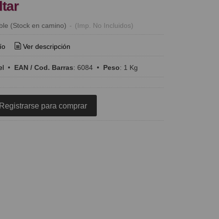
ltar
ble (Stock en camino)
-
(Imp. No Incluidos)
ío
Ver descripción
el
•
EAN / Cod. Barras
:
6084
•
Peso
:
1 Kg
Registrarse para comprar