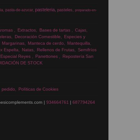
pasteleria
pasteles
ia
pasta-de-azucar
preparado-en-
Aromas
Extractos
Bases de tartas
Cajas
eleras
Decoración Comestible
Especies y
Margarinas
Manteca de cerdo
Mantequilla
x Espelta
Natas
Rellenos de Frutas
Semifríos
Especial Reyes
Panettones
Repostería San
UIDACIÓN DE STOCK
n pedido
Políticas de Cookies
nesicomplements.com |
934664761
|
687794264