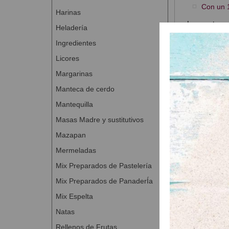
Con un 
Harinas
Las pastas p
Heladería
ligera.
Ingredientes
Característic
Licores
Aroma d
Margarinas
Dosifica
Manteca de cerdo
Vegano 
Mantequilla
Presentación
Masas Madre y sustitutivos
Mazapan
Mermeladas
Productos
Mix Preparados de Pastelería
Mix Preparados de PanaderÍa
Mix Espelta
Natas
Rellenos de Frutas