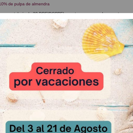
10% de pulpa de almendra
ara pastelería de 33 DREIDOPPEL aportan un gran sabor a natas y c
as:
e pasta de almendras con un toque amargo.
ción: 50 gr. x 1000 gr.
| Sin gluten | Con certificado kosher
: Bote de 1 Kg.
 Relacionados