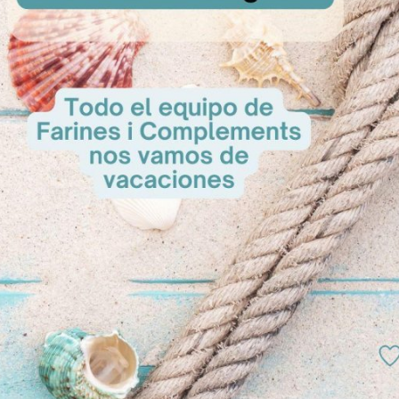
a 40 x 1cm
Base tarta 25 x 1cm
Caja para ta
sultar
A Consultar
A Cons