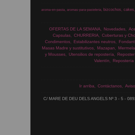
bizcochos
cakes
aroma-en-pasta
aromas-para-pasteleria
OFERTAS DE LA SEMANA
Novedades
Ac
Capsulas
CHURRERIA
Coberturas y Cho
Condimentos
Estabilizantes neutros
Fondant
Masas Madre y sustitutivos
Mazapan
Mermela
y Mousses
Utensilios de repostería
Reposter
Valentín
Repostería 
Ir arriba
Contáctanos
Avis
C/ MARE DE DEU DELS ANGELS Nº 3 - 5 - 089