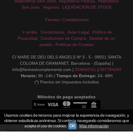
Repostería Sant Jordi
Repostería Pascua
Repostería
San Juan
Veganos
LIQUIDACIÓN DE STOCK
Farines i Complements
Ir arriba
Contáctanos
Aviso Legal
Política de
Privacidad
Condiciones de Compra
Desistir de un
pedido
Políticas de Cookies
C/ MARE DE DEU DELS ANGELS Nº 3 - 5 - 08921 SANTA
COLOMA DE GRAMANET, Barcelona - (España) |
info@farinesicomplements.com |
934664761
|
687794264
Horario:
8h -14h |
Tiempo de Entrega:
24- 48H
(*) Precios sin Impuestos incluidos
Métodos de pago aceptados
Usamos cookies de terceros para mejorar la experiencia de navegación, y
obtener estadísticas anónimas. Si continúa navegando consideramos que
acepta el uso de cookies.
OK
Más información
Farines i Complements s.l
- Copyright © 2026 [15240] - Con la tecnología de Palbin.com