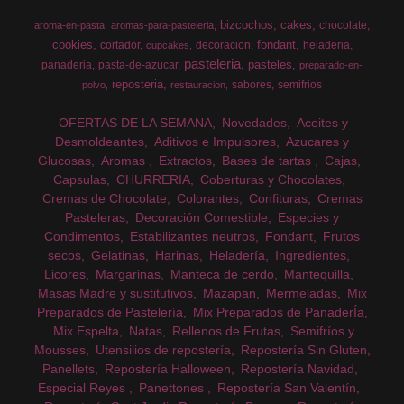
bizcochos
cakes
chocolate
aroma-en-pasta
aromas-para-pasteleria
cookies
fondant
cortador
decoracion
heladeria
cupcakes
pasteleria
pasteles
panaderia
pasta-de-azucar
preparado-en-
reposteria
sabores
semifrios
polvo
restauracion
OFERTAS DE LA SEMANA
Novedades
Aceites y
Desmoldeantes
Aditivos e Impulsores
Azucares y
Glucosas
Aromas
Extractos
Bases de tartas
Cajas
Capsulas
CHURRERIA
Coberturas y Chocolates
Cremas de Chocolate
Colorantes
Confituras
Cremas
Pasteleras
Decoración Comestible
Especies y
Condimentos
Estabilizantes neutros
Fondant
Frutos
secos
Gelatinas
Harinas
Heladería
Ingredientes
Licores
Margarinas
Manteca de cerdo
Mantequilla
Masas Madre y sustitutivos
Mazapan
Mermeladas
Mix
Preparados de Pastelería
Mix Preparados de PanaderÍa
Mix Espelta
Natas
Rellenos de Frutas
Semifríos y
Mousses
Utensilios de repostería
Repostería Sin Gluten
Panellets
Repostería Halloween
Repostería Navidad
Especial Reyes
Panettones
Repostería San Valentín