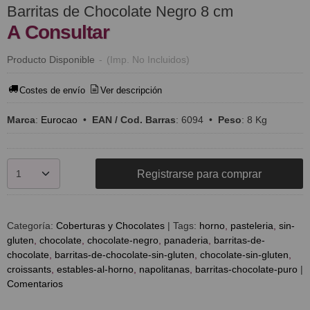
Barritas de Chocolate Negro 8 cm
A Consultar
Producto Disponible
-
(Imp. No Incluidos)
Costes de envío
Ver descripción
Marca
:
Eurocao
•
EAN / Cod. Barras
:
6094
•
Peso
:
8 Kg
Registrarse para comprar
Categoría:
Coberturas y Chocolates
|
Tags:
horno
pasteleria
sin-
gluten
chocolate
chocolate-negro
panaderia
barritas-de-
chocolate
barritas-de-chocolate-sin-gluten
chocolate-sin-gluten
croissants
estables-al-horno
napolitanas
barritas-chocolate-puro
|
Comentarios