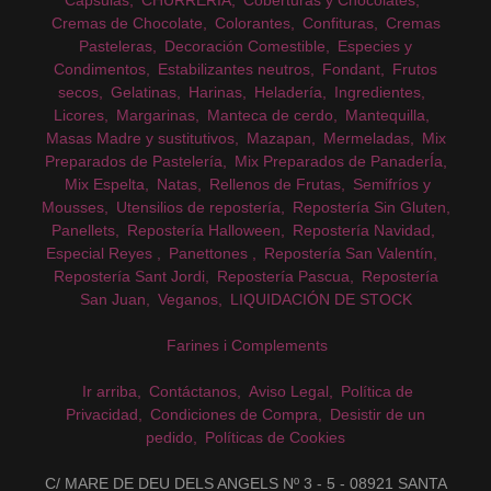
Cremas de Chocolate
Colorantes
Confituras
Cremas
Pasteleras
Decoración Comestible
Especies y
Condimentos
Estabilizantes neutros
Fondant
Frutos
secos
Gelatinas
Harinas
Heladería
Ingredientes
Licores
Margarinas
Manteca de cerdo
Mantequilla
Masas Madre y sustitutivos
Mazapan
Mermeladas
Mix
Preparados de Pastelería
Mix Preparados de PanaderÍa
Mix Espelta
Natas
Rellenos de Frutas
Semifríos y
Mousses
Utensilios de repostería
Repostería Sin Gluten
Panellets
Repostería Halloween
Repostería Navidad
Especial Reyes
Panettones
Repostería San Valentín
Repostería Sant Jordi
Repostería Pascua
Repostería
San Juan
Veganos
LIQUIDACIÓN DE STOCK
Farines i Complements
Ir arriba
Contáctanos
Aviso Legal
Política de
Privacidad
Condiciones de Compra
Desistir de un
pedido
Políticas de Cookies
C/ MARE DE DEU DELS ANGELS Nº 3 - 5 - 08921 SANTA