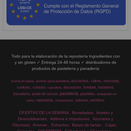
Todo para la elaboración de la repostería Ingredientes con
y sin gluten ✓ Entrega 24-48 horas ✓ distribuidores de
productos de pastelería y panadería
bizcochos
cakes
chocolate
aroma-en-pasta
aromas-para-pasteleria
cookies
fondant
cortador
decoracion
heladeria
cupcakes
pasteleria
pasteles
panaderia
pasta-de-azucar
preparado-en-
reposteria
sabores
semifrios
polvo
restauracion
OFERTAS DE LA SEMANA
Novedades
Aceites y
Desmoldeantes
Aditivos e Impulsores
Azucares y
Glucosas
Aromas
Extractos
Bases de tartas
Cajas
Capsulas
CHURRERIA
Coberturas y Chocolates