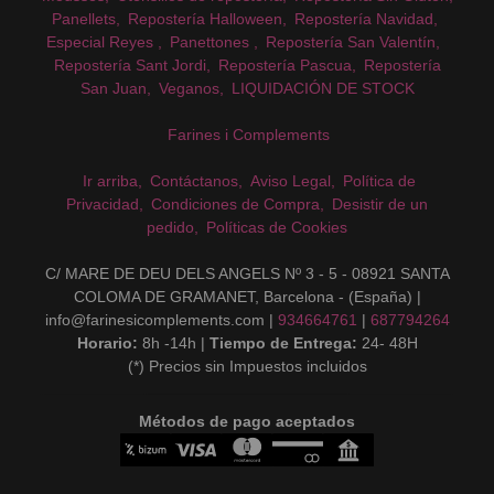
Panellets
Repostería Halloween
Repostería Navidad
Especial Reyes
Panettones
Repostería San Valentín
Repostería Sant Jordi
Repostería Pascua
Repostería
San Juan
Veganos
LIQUIDACIÓN DE STOCK
Farines i Complements
Ir arriba
Contáctanos
Aviso Legal
Política de
Privacidad
Condiciones de Compra
Desistir de un
pedido
Políticas de Cookies
C/ MARE DE DEU DELS ANGELS Nº 3 - 5 - 08921 SANTA
COLOMA DE GRAMANET, Barcelona - (España) |
info@farinesicomplements.com |
934664761
|
687794264
Horario:
8h -14h |
Tiempo de Entrega:
24- 48H
(*) Precios sin Impuestos incluidos
Métodos de pago aceptados