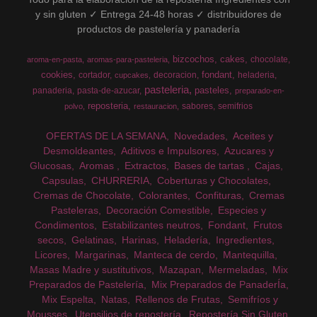
y sin gluten ✓ Entrega 24-48 horas ✓ distribuidores de
productos de pastelería y panadería
bizcochos
cakes
chocolate
aroma-en-pasta
aromas-para-pasteleria
cookies
fondant
cortador
decoracion
heladeria
cupcakes
pasteleria
pasteles
panaderia
pasta-de-azucar
preparado-en-
reposteria
sabores
semifrios
polvo
restauracion
OFERTAS DE LA SEMANA
Novedades
Aceites y
Desmoldeantes
Aditivos e Impulsores
Azucares y
Glucosas
Aromas
Extractos
Bases de tartas
Cajas
Capsulas
CHURRERIA
Coberturas y Chocolates
Cremas de Chocolate
Colorantes
Confituras
Cremas
Pasteleras
Decoración Comestible
Especies y
Condimentos
Estabilizantes neutros
Fondant
Frutos
secos
Gelatinas
Harinas
Heladería
Ingredientes
Licores
Margarinas
Manteca de cerdo
Mantequilla
Masas Madre y sustitutivos
Mazapan
Mermeladas
Mix
Preparados de Pastelería
Mix Preparados de PanaderÍa
Mix Espelta
Natas
Rellenos de Frutas
Semifríos y
Mousses
Utensilios de repostería
Repostería Sin Gluten