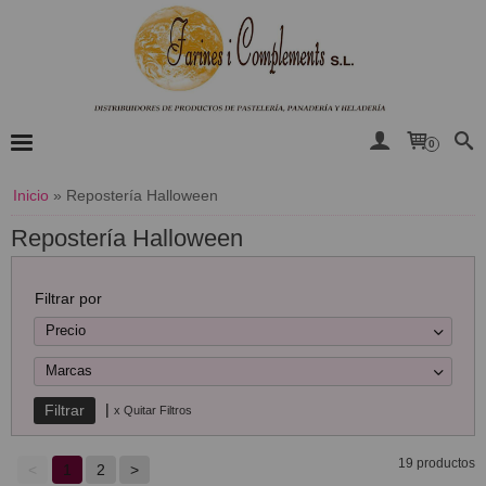
0
Inicio
»
Repostería Halloween
Repostería Halloween
Filtrar por
Precio
Marcas
|
x Quitar Filtros
19 productos
<
1
2
>