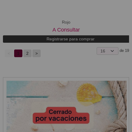
Rojo
A Consultar
Registrarse para comprar
de 19
<
1
2
>