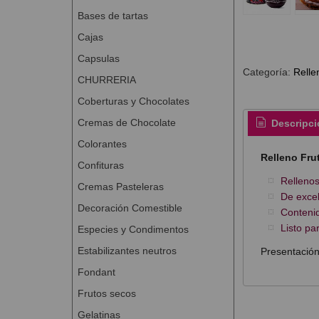
Bases de tartas
Cajas
Capsulas
Categoría:
Relle
CHURRERIA
Coberturas y Chocolates
Cremas de Chocolate
Descripci
Colorantes
Relleno Fru
Confituras
Rellenos
Cremas Pasteleras
De excel
Decoración Comestible
Contenid
Listo pa
Especies y Condimentos
Estabilizantes neutros
Presentación
Fondant
Frutos secos
Gelatinas