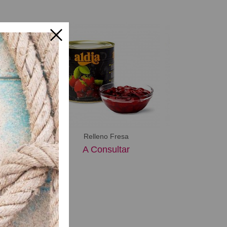
reza Roja
Relleno Fresa
Relleno Limó
ultar
A Consultar
A Consu