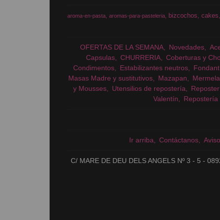
bizcochos
cakes
aroma-en-pasta
aromas-para-pasteleria
OFERTAS DE LA SEMANA
Novedades
Ac
Capsulas
CHURRERIA
Coberturas y Cho
Condimentos
Estabilizantes neutros
Fondant
Masas Madre y sustitutivos
Mazapan
Mermela
y Mousses
Utensilios de repostería
Reposter
Valentín
Repostería 
Ir arriba
Contáctanos
Avis
C/ MARE DE DEU DELS ANGELS Nº 3 - 5 - 089