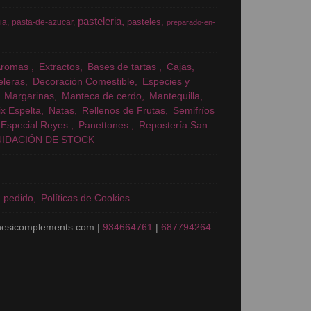
pasteleria
pasteles
ia
pasta-de-azucar
preparado-en-
Aromas
Extractos
Bases de tartas
Cajas
eleras
Decoración Comestible
Especies y
Margarinas
Manteca de cerdo
Mantequilla
x Espelta
Natas
Rellenos de Frutas
Semifríos
Especial Reyes
Panettones
Repostería San
UIDACIÓN DE STOCK
n pedido
Políticas de Cookies
nesicomplements.com |
934664761
|
687794264