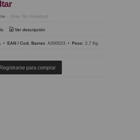
ltar
ble
-
(Imp. No Incluidos)
ío
Ver descripción
a
•
EAN / Cod. Barras
:
A300023
•
Peso
:
2,7 Kg
Registrarse para comprar