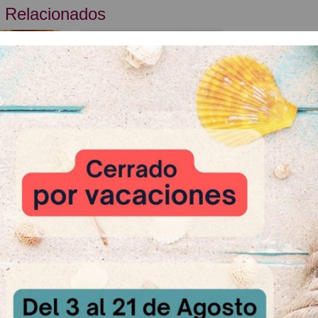
 Relacionados
r Nocciola
sultar
Cheslux
Relleno Ce
A Consultar
A Cons