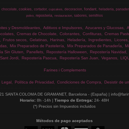
cookies
fondant
chocolate
cortador
decoracion
heladeria
panader
cupcakes
reposteria
sabores
semifrios
polvo
restauracion
eites y Desmoldeantes
Aditivos e Impulsores
Azucares y Glucosas
colates
Cremas de Chocolate
Colorantes
Confituras
Cremas Past
Frutos secos
Gelatinas
Harinas
Heladería
Ingredientes
Licores
das
Mix Preparados de Pastelería
Mix Preparados de PanaderÍa
Mi
ía Sin Gluten
Panellets
Repostería Halloween
Repostería Navidad
Sant Jordi
Repostería Pascua
Repostería San Juan
Veganos
LIQ
Farines i Complements
o Legal
Política de Privacidad
Condiciones de Compra
Desistir de u
21 SANTA COLOMA DE GRAMANET, Barcelona - (España) | info@fari
Horario:
8h -14h |
Tiempo de Entrega:
24- 48H
(*) Precios sin Impuestos incluidos
Métodos de pago aceptados