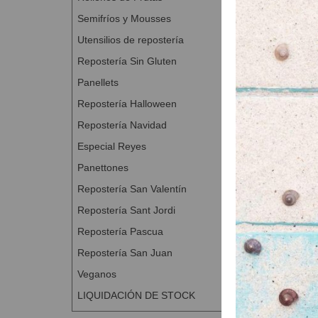
Semifríos y Mousses
Utensilios de repostería
Repostería Sin Gluten
Panellets
Repostería Halloween
Repostería Navidad
Especial Reyes
Panettones
Repostería San Valentín
Repostería Sant Jordi
Repostería Pascua
Repostería San Juan
Veganos
LIQUIDACIÓN DE STOCK