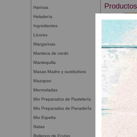
Productos
Harinas
Heladería
Ingredientes
Licores
Margarinas
Manteca de cerdo
Mantequilla
Chocolatie
Masas Madre y sustitutivos
A Con
Mazapan
Mermeladas
Mix Preparados de Pastelería
Mix Preparados de PanaderÍa
Mix Espelta
Natas
Rellenos de Frutas