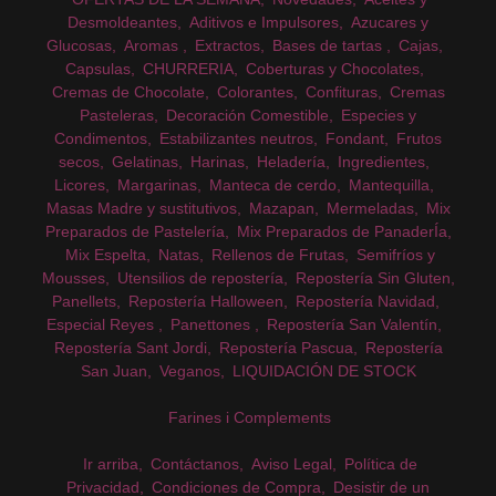
Desmoldeantes
Aditivos e Impulsores
Azucares y
Glucosas
Aromas
Extractos
Bases de tartas
Cajas
Capsulas
CHURRERIA
Coberturas y Chocolates
Cremas de Chocolate
Colorantes
Confituras
Cremas
Pasteleras
Decoración Comestible
Especies y
Condimentos
Estabilizantes neutros
Fondant
Frutos
secos
Gelatinas
Harinas
Heladería
Ingredientes
Licores
Margarinas
Manteca de cerdo
Mantequilla
Masas Madre y sustitutivos
Mazapan
Mermeladas
Mix
Preparados de Pastelería
Mix Preparados de PanaderÍa
Mix Espelta
Natas
Rellenos de Frutas
Semifríos y
Mousses
Utensilios de repostería
Repostería Sin Gluten
Panellets
Repostería Halloween
Repostería Navidad
Especial Reyes
Panettones
Repostería San Valentín
Repostería Sant Jordi
Repostería Pascua
Repostería
San Juan
Veganos
LIQUIDACIÓN DE STOCK
Farines i Complements
Ir arriba
Contáctanos
Aviso Legal
Política de
Privacidad
Condiciones de Compra
Desistir de un