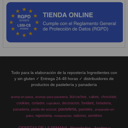
Todo para la elaboración de la repostería Ingredientes con
y sin gluten ✓ Entrega 24-48 horas ✓ distribuidores de
productos de pastelería y panadería
bizcochos
cakes
chocolate
aroma-en-pasta
aromas-para-pasteleria
cookies
fondant
cortador
decoracion
heladeria
cupcakes
pasteleria
pasteles
panaderia
pasta-de-azucar
preparado-en-
reposteria
sabores
semifrios
polvo
restauracion
OFERTAS DE LA SEMANA
Novedades
Aceites y