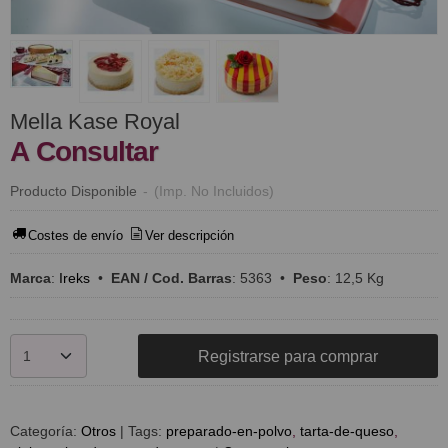
Mella Kase Royal
A Consultar
Producto Disponible
-
(Imp. No Incluidos)
Costes de envío
Ver descripción
Marca
:
Ireks
•
EAN / Cod. Barras
:
5363
•
Peso
:
12,5 Kg
Registrarse para comprar
Categoría:
Otros
|
Tags:
preparado-en-polvo
tarta-de-queso