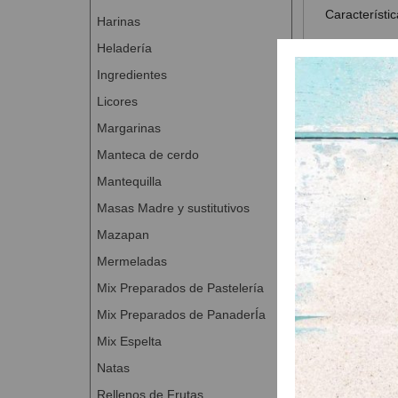
Característic
Harinas
MALTA BA
Heladería
Al no te
Ingredientes
Los elab
cremoso
Licores
MALTA B
Margarinas
Aporta u
Manteca de cerdo
miga
Producto
Mantequilla
"Clean l
Masas Madre y sustitutivos
Dosificación
Mazapan
Presentaciön
Mermeladas
Mix Preparados de Pastelería
Mix Preparados de PanaderÍa
Mix Espelta
Productos
Natas
Rellenos de Frutas