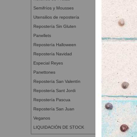
Semifríos y Mousses
Utensilios de repostería
Repostería Sin Gluten
Panellets
Repostería Halloween
Repostería Navidad
Mella 
Especial Reyes
A Con
Panettones
Repostería San Valentín
Repostería Sant Jordi
Repostería Pascua
Repostería San Juan
Veganos
LIQUIDACIÓN DE STOCK