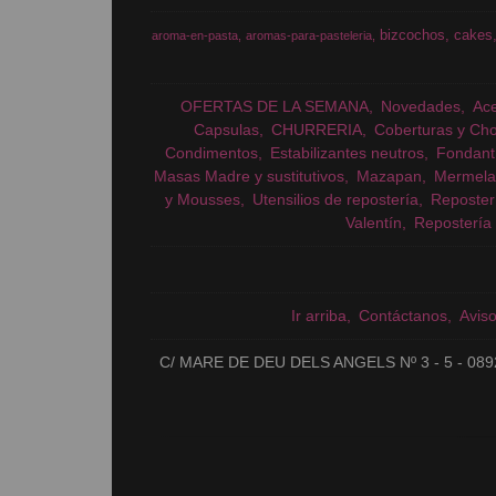
bizcochos
cakes
aroma-en-pasta
aromas-para-pasteleria
OFERTAS DE LA SEMANA
Novedades
Ac
Capsulas
CHURRERIA
Coberturas y Cho
Condimentos
Estabilizantes neutros
Fondant
Masas Madre y sustitutivos
Mazapan
Mermela
y Mousses
Utensilios de repostería
Reposter
Valentín
Repostería 
Ir arriba
Contáctanos
Avis
C/ MARE DE DEU DELS ANGELS Nº 3 - 5 - 089