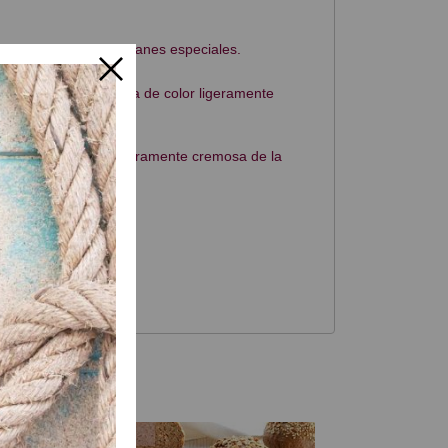
 la elaboración de panes especiales.
ados.
y crujiente y una miga de color ligeramente
.
eza y la tonalidad ligeramente cremosa de la