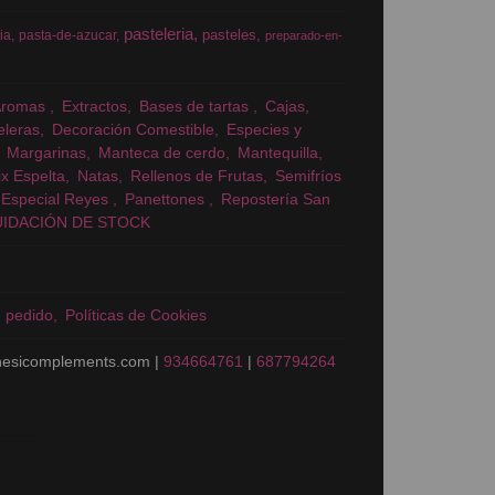
pasteleria
pasteles
ia
pasta-de-azucar
preparado-en-
Aromas
Extractos
Bases de tartas
Cajas
eleras
Decoración Comestible
Especies y
Margarinas
Manteca de cerdo
Mantequilla
x Espelta
Natas
Rellenos de Frutas
Semifríos
Especial Reyes
Panettones
Repostería San
UIDACIÓN DE STOCK
n pedido
Políticas de Cookies
nesicomplements.com |
934664761
|
687794264