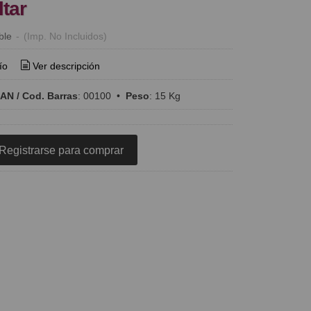
ltar
ble
-
(Imp. No Incluidos)
ío
Ver descripción
AN / Cod. Barras
:
00100
•
Peso
:
15 Kg
Registrarse para comprar