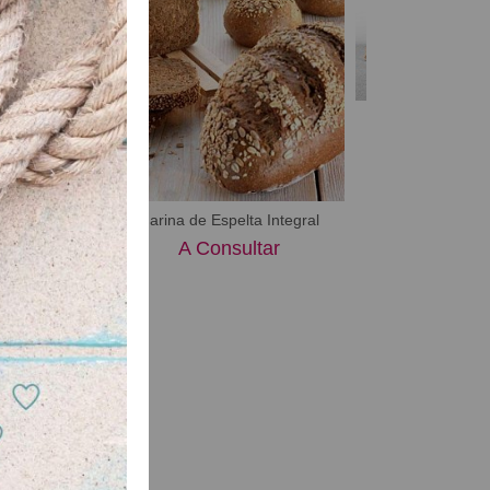
Rex Av
A Consu
ois Mix
Harina de Espelta Integral
ultar
A Consultar