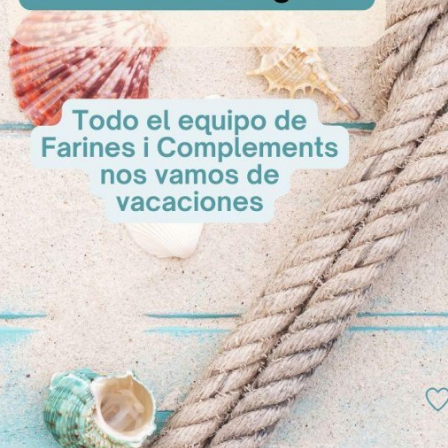
Muffin
​Ideal
Rex Bavar
sultar
A Consultar
A Cons