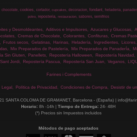
cookies
fondant
chocolate
cortador
decoracion
heladeria
panader
cupcakes
reposteria
sabores
semifrios
polvo
restauracion
eites y Desmoldeantes
Aditivos e Impulsores
Azucares y Glucosas
colates
Cremas de Chocolate
Colorantes
Confituras
Cremas Past
Frutos secos
Gelatinas
Harinas
Heladería
Ingredientes
Licores
das
Mix Preparados de Pastelería
Mix Preparados de PanaderÍa
Mi
ía Sin Gluten
Panellets
Repostería Halloween
Repostería Navidad
Sant Jordi
Repostería Pascua
Repostería San Juan
Veganos
LIQ
Farines i Complements
o Legal
Política de Privacidad
Condiciones de Compra
Desistir de u
21 SANTA COLOMA DE GRAMANET, Barcelona - (España) | info@fari
Horario:
8h -14h |
Tiempo de Entrega:
24- 48H
(*) Precios sin Impuestos incluidos
Métodos de pago aceptados