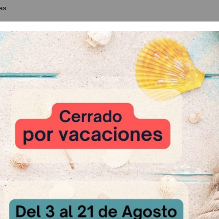
as
CKEXTRAKT es un extracto de malta de cebada líquido, perfecto para
ner actividad enzimática, no interfiere en la fermentación de los elabor
orados se caracterizan por su gran aroma rústico, una corteza dorada 
.
ACKEXTRAKT es perfecto para mejorar las harinas con poca maltosa
n aroma rústico a los elaborados y redondea el color dorado de la cort
 totalmente natural, no contiene aditivos.
abel"
: 10-30 g por kg de harina
: Bidón de plástico de 15 kg
 Relacionados