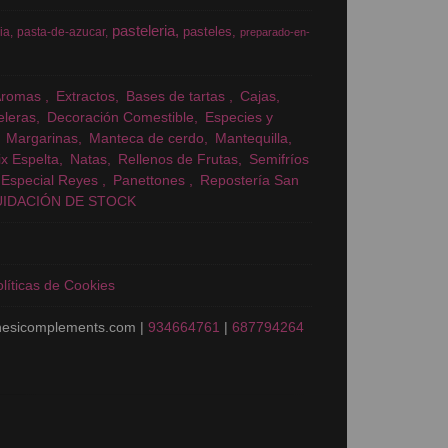
pasteleria
pasteles
ia
pasta-de-azucar
preparado-en-
Aromas
Extractos
Bases de tartas
Cajas
eleras
Decoración Comestible
Especies y
Margarinas
Manteca de cerdo
Mantequilla
x Espelta
Natas
Rellenos de Frutas
Semifríos
Especial Reyes
Panettones
Repostería San
UIDACIÓN DE STOCK
líticas de Cookies
nesicomplements.com |
934664761
|
687794264