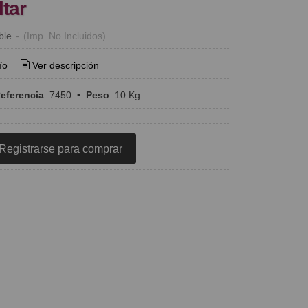
ltar
ble
-
(Imp. No Incluidos)
ío
Ver descripción
eferencia
:
7450
•
Peso
:
10 Kg
Registrarse para comprar