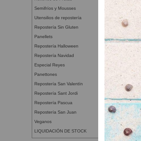
Semifríos y Mousses
Utensilios de repostería
Repostería Sin Gluten
Panellets
Repostería Halloween
Repostería Navidad
Especial Reyes
Panettones
Repostería San Valentín
Repostería Sant Jordi
Repostería Pascua
Repostería San Juan
Veganos
LIQUIDACIÓN DE STOCK