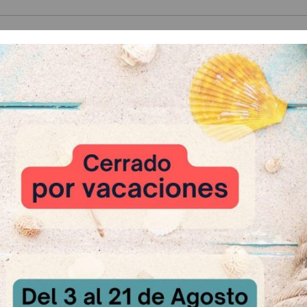
 Relacionados
Pasas Sultanas 5kg
A Consultar
ni Plus
Rex Cuatr
sultar
A Cons