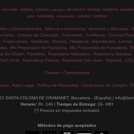
cookies
fondant
chocolate
cortador
decoracion
heladeria
panader
cupcakes
reposteria
sabores
semifrios
polvo
restauracion
eites y Desmoldeantes
Aditivos e Impulsores
Azucares y Glucosas
colates
Cremas de Chocolate
Colorantes
Confituras
Cremas Past
Frutos secos
Gelatinas
Harinas
Heladería
Ingredientes
Licores
das
Mix Preparados de Pastelería
Mix Preparados de PanaderÍa
Mi
ía Sin Gluten
Panellets
Repostería Halloween
Repostería Navidad
Sant Jordi
Repostería Pascua
Repostería San Juan
Veganos
LIQ
Farines i Complements
anos
Aviso Legal
Política de Privacidad
Condiciones de Compra
Po
21 SANTA COLOMA DE GRAMANET, Barcelona - (España) | info@fari
Horario:
8h -14h |
Tiempo de Entrega:
24- 48H
(*) Precios sin Impuestos incluidos
Métodos de pago aceptados