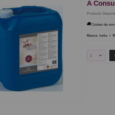
A Consu
Producto Disponi
Costes de env
Marca
:
Ireks
•
R