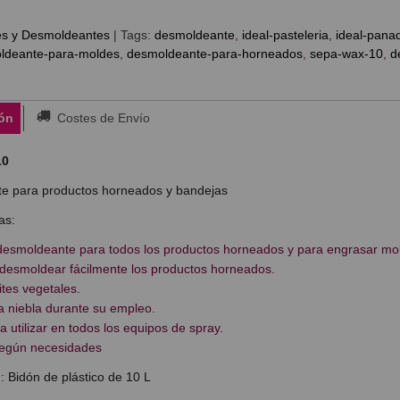
es y Desmoldeantes
|
Tags:
desmoldeante
ideal-pasteleria
ideal-pana
ldeante-para-moldes
desmoldeante-para-horneados
sepa-wax-10
d
ón
Costes de Envío
10
e para productos horneados y bandejas
as:
desmoldeante para todos los productos horneados y para engrasar mo
desmoldear fácilmente los productos horneados.
tes vegetales.
 niebla durante su empleo.
a utilizar en todos los equipos de spray.
Según necesidades
: Bidón de plástico de 10 L