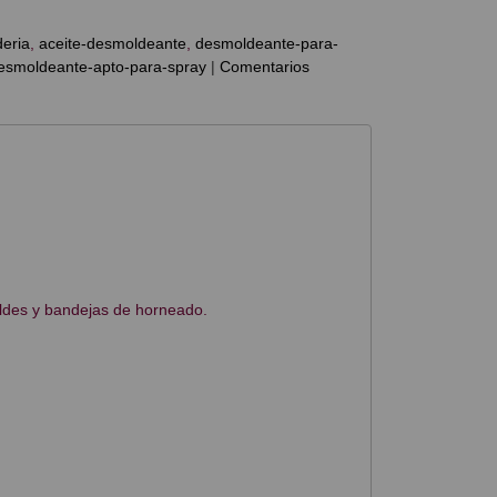
deria
aceite-desmoldeante
desmoldeante-para-
esmoldeante-apto-para-spray
|
Comentarios
ldes y bandejas de horneado.