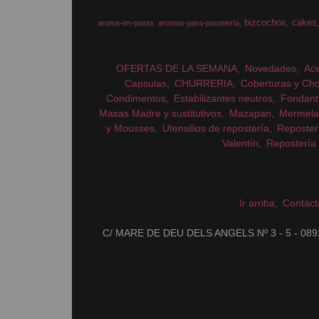
bizcochos
cakes
aroma-en-pasta
aromas-para-pasteleria
OFERTAS DE LA SEMANA
Novedades
Ac
Capsulas
CHURRERIA
Coberturas y Cho
Condimentos
Estabilizantes neutros
Fondant
Masas Madre y sustitutivos
Mazapan
Mermela
y Mousses
Utensilios de repostería
Reposter
Valentín
Repostería 
Ir arriba
Contáct
C/ MARE DE DEU DELS ANGELS Nº 3 - 5 - 089