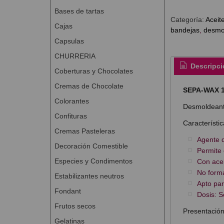
Bases de tartas
Categoría:
Aceit
Cajas
bandejas
desmo
Capsulas
CHURRERIA
Descripci
Coberturas y Chocolates
Cremas de Chocolate
SEPA-WAX 
Colorantes
Desmoldeant
Confituras
Característic
Cremas Pasteleras
Agente 
Decoración Comestible
Permite 
Especies y Condimentos
Con acei
No forma
Estabilizantes neutros
Apto par
Fondant
Dosis: 
Frutos secos
Presentación
Gelatinas