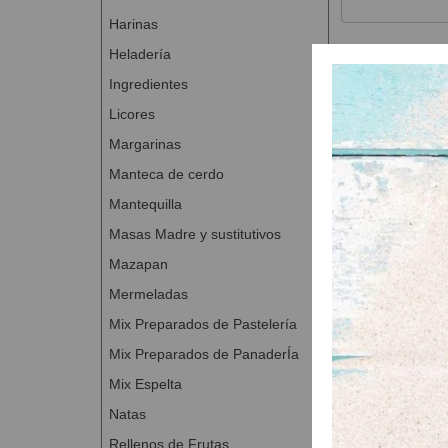
Harinas
Heladería
Productos
Ingredientes
Licores
Margarinas
Manteca de cerdo
Mantequilla
Masas Madre y sustitutivos
Mazapan
Ireks U
Mermeladas
A Con
Mix Preparados de Pastelería
Mix Preparados de PanaderÍa
Mix Espelta
Natas
Rellenos de Frutas