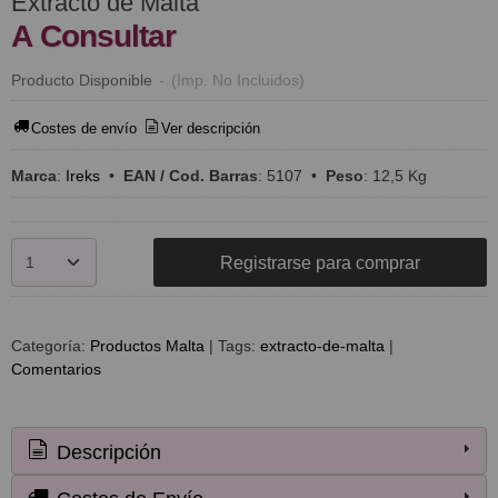
Extracto de Malta
A Consultar
Producto Disponible
-
(Imp. No Incluidos)
Costes de envío
Ver descripción
Marca
:
Ireks
•
EAN / Cod. Barras
:
5107
•
Peso
:
12,5 Kg
Registrarse para comprar
Categoría:
Productos Malta
|
Tags:
extracto-de-malta
|
Comentarios
Descripción