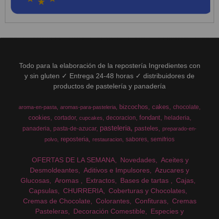
Todo para la elaboración de la repostería Ingredientes con
y sin gluten ✓ Entrega 24-48 horas ✓ distribuidores de
productos de pastelería y panadería
bizcochos
cakes
chocolate
aroma-en-pasta
aromas-para-pasteleria
cookies
fondant
cortador
decoracion
heladeria
cupcakes
pasteleria
pasteles
panaderia
pasta-de-azucar
preparado-en-
reposteria
sabores
semifrios
polvo
restauracion
OFERTAS DE LA SEMANA
Novedades
Aceites y
Desmoldeantes
Aditivos e Impulsores
Azucares y
Glucosas
Aromas
Extractos
Bases de tartas
Cajas
Capsulas
CHURRERIA
Coberturas y Chocolates
Cremas de Chocolate
Colorantes
Confituras
Cremas
Pasteleras
Decoración Comestible
Especies y