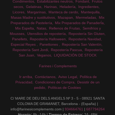
Condimentos
Estabilizantes neutros
Fondant
Frutos
secos
Gelatinas
Harinas
Heladería
Ingredientes
Licores
Margarinas
Manteca de cerdo
Mantequilla
Masas Madre y sustitutivos
Mazapan
Mermeladas
Mix
Preparados de Pastelería
Mix Preparados de PanaderÍa
Mix Espelta
Natas
Rellenos de Frutas
Semifríos y
Mousses
Utensilios de repostería
Repostería Sin Gluten
Panellets
Repostería Halloween
Repostería Navidad
Especial Reyes
Panettones
Repostería San Valentín
Repostería Sant Jordi
Repostería Pascua
Repostería
San Juan
Veganos
LIQUIDACIÓN DE STOCK
Farines i Complements
Ir arriba
Contáctanos
Aviso Legal
Política de
Privacidad
Condiciones de Compra
Desistir de un
pedido
Políticas de Cookies
C/ MARE DE DEU DELS ANGELS Nº 3 - 5 - 08921 SANTA
COLOMA DE GRAMANET, Barcelona - (España) |
info@farinesicomplements.com |
934664761
|
687794264
Horario:
8h -14h |
Tiempo de Entrega:
24- 48H