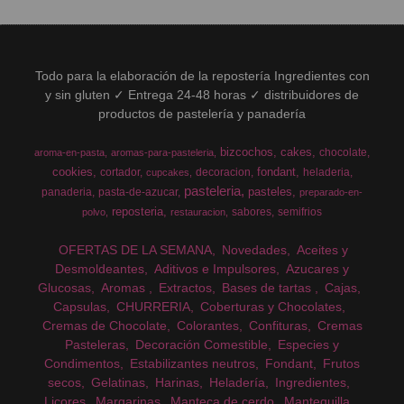
Todo para la elaboración de la repostería Ingredientes con
y sin gluten ✓ Entrega 24-48 horas ✓ distribuidores de
productos de pastelería y panadería
bizcochos
cakes
chocolate
aroma-en-pasta
aromas-para-pasteleria
cookies
fondant
cortador
decoracion
heladeria
cupcakes
pasteleria
pasteles
panaderia
pasta-de-azucar
preparado-en-
reposteria
sabores
semifrios
polvo
restauracion
OFERTAS DE LA SEMANA
Novedades
Aceites y
Desmoldeantes
Aditivos e Impulsores
Azucares y
Glucosas
Aromas
Extractos
Bases de tartas
Cajas
Capsulas
CHURRERIA
Coberturas y Chocolates
Cremas de Chocolate
Colorantes
Confituras
Cremas
Pasteleras
Decoración Comestible
Especies y
Condimentos
Estabilizantes neutros
Fondant
Frutos
secos
Gelatinas
Harinas
Heladería
Ingredientes
Licores
Margarinas
Manteca de cerdo
Mantequilla