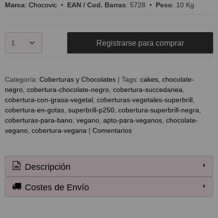
Marca
:
Chocovic
•
EAN / Cod. Barras
:
5728
•
Peso
:
10 Kg
Registrarse para comprar
Categoría:
Coberturas y Chocolates
|
Tags:
cakes
chocolate-
negro
cobertura-chocolate-negro
cobertura-succedanea
cobertura-con-grasa-vegetal
coberturas-vegetales-superbrill
cobertura-en-gotas
superbrill-p250
cobertura-superbrill-negra
coberturas-para-bano
vegano
apto-para-veganos
chocolate-
vegano
cobertura-vegana
|
Comentarios
Descripción
Costes de Envío