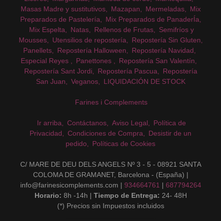
Masas Madre y sustitutivos
Mazapan
Mermeladas
Mix
Preparados de Pastelería
Mix Preparados de PanaderÍa
Mix Espelta
Natas
Rellenos de Frutas
Semifríos y
Mousses
Utensilios de repostería
Repostería Sin Gluten
Panellets
Repostería Halloween
Repostería Navidad
Especial Reyes
Panettones
Repostería San Valentín
Repostería Sant Jordi
Repostería Pascua
Repostería
San Juan
Veganos
LIQUIDACIÓN DE STOCK
Farines i Complements
Ir arriba
Contáctanos
Aviso Legal
Política de
Privacidad
Condiciones de Compra
Desistir de un
pedido
Políticas de Cookies
C/ MARE DE DEU DELS ANGELS Nº 3 - 5 - 08921 SANTA
COLOMA DE GRAMANET, Barcelona - (España) |
info@farinesicomplements.com |
934664761
|
687794264
Horario:
8h -14h |
Tiempo de Entrega:
24- 48H
(*) Precios sin Impuestos incluidos