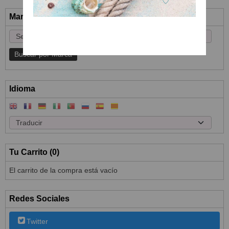
Marcas
Idioma
Tu Carrito (0)
El carrito de la compra está vacío
Redes Sociales
Twitter