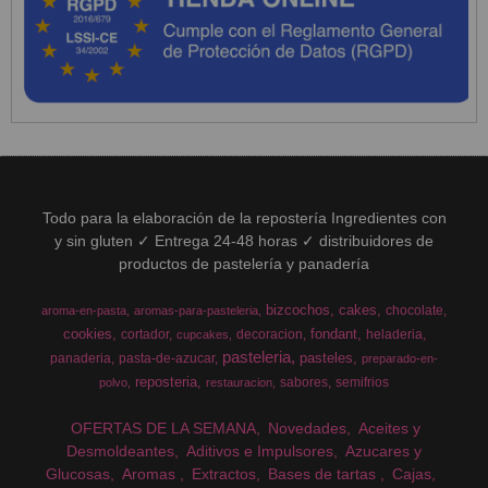
Todo para la elaboración de la repostería Ingredientes con
y sin gluten ✓ Entrega 24-48 horas ✓ distribuidores de
productos de pastelería y panadería
bizcochos
cakes
chocolate
aroma-en-pasta
aromas-para-pasteleria
cookies
fondant
cortador
decoracion
heladeria
cupcakes
pasteleria
pasteles
panaderia
pasta-de-azucar
preparado-en-
reposteria
sabores
semifrios
polvo
restauracion
OFERTAS DE LA SEMANA
Novedades
Aceites y
Desmoldeantes
Aditivos e Impulsores
Azucares y
Glucosas
Aromas
Extractos
Bases de tartas
Cajas