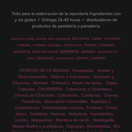
Todo para la elaboración de la repostería Ingredientes con
y sin gluten ✓ Entrega 24-48 horas ✓ distribuidores de
productos de pastelería y panadería
bizcochos
cakes
chocolate
aroma-en-pasta
aromas-para-pasteleria
cookies
fondant
cortador
decoracion
heladeria
cupcakes
pasteleria
pasteles
panaderia
pasta-de-azucar
preparado-en-
reposteria
sabores
semifrios
polvo
restauracion
OFERTAS DE LA SEMANA
Novedades
Aceites y
Desmoldeantes
Aditivos e Impulsores
Azucares y
Glucosas
Aromas
Extractos
Bases de tartas
Cajas
Capsulas
CHURRERIA
Coberturas y Chocolates
Cremas de Chocolate
Colorantes
Confituras
Cremas
Pasteleras
Decoración Comestible
Especies y
Condimentos
Estabilizantes neutros
Fondant
Frutos
secos
Gelatinas
Harinas
Heladería
Ingredientes
Licores
Margarinas
Manteca de cerdo
Mantequilla
Masas Madre y sustitutivos
Mazapan
Mermeladas
Mix