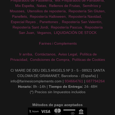
Preparados de Pastelería
Mix Preparados de PanaderÍa
Mix Espelta
Natas
Rellenos de Frutas
Semifríos y
Mousses
Utensilios de repostería
Repostería Sin Gluten
Panellets
Repostería Halloween
Repostería Navidad
Especial Reyes
Panettones
Repostería San Valentín
Repostería Sant Jordi
Repostería Pascua
Repostería
San Juan
Veganos
LIQUIDACIÓN DE STOCK
Farines i Complements
Ir arriba
Contáctanos
Aviso Legal
Política de
Privacidad
Condiciones de Compra
Políticas de Cookies
C/ MARE DE DEU DELS ANGELS Nº 3 - 5 - 08921 SANTA
COLOMA DE GRAMANET, Barcelona - (España) |
info@farinesicomplements.com |
934664761
|
687794264
Horario:
8h -14h |
Tiempo de Entrega:
24- 48H
(*) Precios sin Impuestos incluidos
Métodos de pago aceptados