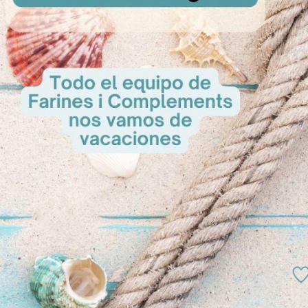
Cremin Crema
A Cons
a 35 x 1cm
Caja para tartas 30cm
sultar
A Consultar