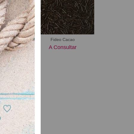
 Pastelera
ultar
Fideo Cacao
Gold Cup Cha
A Consultar
A Consu