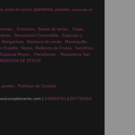
pasteleria
pasteles
ia
pasta-de-azucar
preparado-en-
Aromas
Extractos
Bases de tartas
Cajas
eleras
Decoración Comestible
Especies y
Margarinas
Manteca de cerdo
Mantequilla
x Espelta
Natas
Rellenos de Frutas
Semifríos
Especial Reyes
Panettones
Repostería San
UIDACIÓN DE STOCK
n pedido
Políticas de Cookies
nesicomplements.com |
934664761
|
687794264