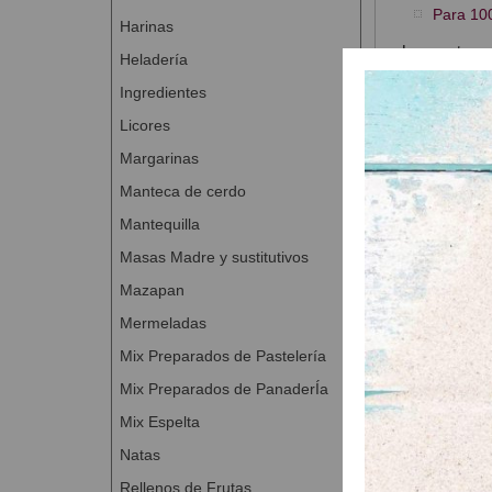
Para 10
Harinas
Las pastas p
Heladería
ligera.
Ingredientes
Característic
Licores
Aroma d
Margarinas
Dosifica
Manteca de cerdo
Vegano |
Mantequilla
Presentación
Masas Madre y sustitutivos
Mazapan
Mermeladas
Mix Preparados de Pastelería
Productos
Mix Preparados de PanaderÍa
Mix Espelta
Natas
Rellenos de Frutas