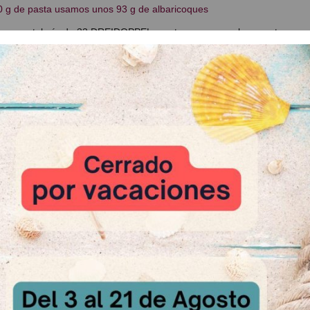
0 g de pasta usamos unos 93 g de albaricoques
ara pastelería de 33 DREIDOPPEL aportan un gran sabor a natas y c
as:
e albaricoque con pulpa.
ción: 50 gr. x 1000 gr.
 Sin gluten | Con certificado kosher | "Clean label"
: Bote de 1 Kg.
 Relacionados