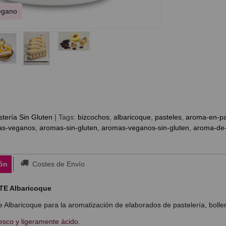
Vegano
tería Sin Gluten
|
Tags:
bizcochos
albaricoque
pasteles
aroma-en-pa
as-veganos
aromas-sin-gluten
aromas-veganos-sin-gluten
aroma-de-
ón
Costes de Envío
E Albaricoque
 Albaricoque para la aromatización de elaborados de pastelería, boller
esco y ligeramente ácido.