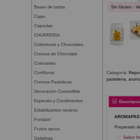
Bases de tartas
Sin Gluten - 
Cajas
Capsulas
CHURRERIA
Coberturas y Chocolates
Cremas de Chocolate
Colorantes
Confituras
Categoría:
Repos
pasteleria
arom
Cremas Pasteleras
Decoración Comestible
Especies y Condimentos
Descripci
Estabilizantes neutros
AROMAPAST
Fondant
Preparado de
Frutos secos
Sabor fr
Gelatinas