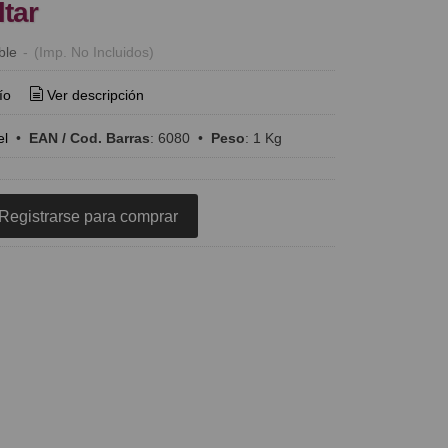
ltar
ble
-
(Imp. No Incluidos)
ío
Ver descripción
el
•
EAN / Cod. Barras
:
6080
•
Peso
:
1 Kg
Registrarse para comprar