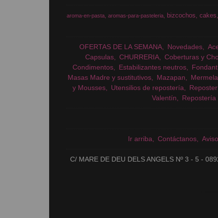
bizcochos
cakes
aroma-en-pasta
aromas-para-pasteleria
OFERTAS DE LA SEMANA
Novedades
Ac
Capsulas
CHURRERIA
Coberturas y Cho
Condimentos
Estabilizantes neutros
Fondant
Masas Madre y sustitutivos
Mazapan
Mermela
y Mousses
Utensilios de repostería
Reposter
Valentín
Repostería 
Ir arriba
Contáctanos
Avis
C/ MARE DE DEU DELS ANGELS Nº 3 - 5 - 089