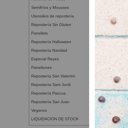
Semifríos y Mousses
Utensilios de repostería
Repostería Sin Gluten
Panellets
Base tart
Repostería Halloween
A Con
Repostería Navidad
Especial Reyes
Panettones
Repostería San Valentín
Repostería Sant Jordi
Repostería Pascua
Repostería San Juan
Veganos
LIQUIDACIÓN DE STOCK