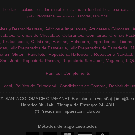
cookies
fondant
chocolate
cortador
decoracion
heladeria
panader
cupcakes
reposteria
sabores
semifrios
polvo
restauracion
eites y Desmoldeantes
Aditivos e Impulsores
Azucares y Glucosas
colates
Cremas de Chocolate
Colorantes
Confituras
Cremas Past
Frutos secos
Gelatinas
Harinas
Heladería
Ingredientes
Licores
das
Mix Preparados de Pastelería
Mix Preparados de PanaderÍa
Mi
ía Sin Gluten
Panellets
Repostería Halloween
Repostería Navidad
Sant Jordi
Repostería Pascua
Repostería San Juan
Veganos
LIQ
Farines i Complements
o Legal
Política de Privacidad
Condiciones de Compra
Desistir de u
21 SANTA COLOMA DE GRAMANET, Barcelona - (España) | info@fari
Horario:
8h -14h |
Tiempo de Entrega:
24- 48H
(*) Precios sin Impuestos incluidos
Métodos de pago aceptados