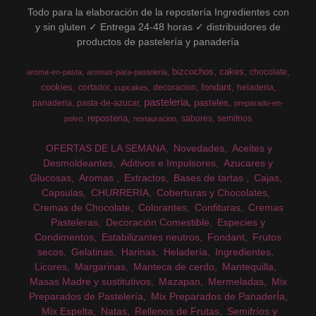
Todo para la elaboración de la repostería Ingredientes con
y sin gluten ✓ Entrega 24-48 horas ✓ distribuidores de
productos de pastelería y panadería
bizcochos
cakes
chocolate
aroma-en-pasta
aromas-para-pasteleria
cookies
fondant
cortador
decoracion
heladeria
cupcakes
pasteleria
pasteles
panaderia
pasta-de-azucar
preparado-en-
reposteria
sabores
semifrios
polvo
restauracion
OFERTAS DE LA SEMANA
Novedades
Aceites y
Desmoldeantes
Aditivos e Impulsores
Azucares y
Glucosas
Aromas
Extractos
Bases de tartas
Cajas
Capsulas
CHURRERIA
Coberturas y Chocolates
Cremas de Chocolate
Colorantes
Confituras
Cremas
Pasteleras
Decoración Comestible
Especies y
Condimentos
Estabilizantes neutros
Fondant
Frutos
secos
Gelatinas
Harinas
Heladería
Ingredientes
Licores
Margarinas
Manteca de cerdo
Mantequilla
Masas Madre y sustitutivos
Mazapan
Mermeladas
Mix
Preparados de Pastelería
Mix Preparados de PanaderÍa
Mix Espelta
Natas
Rellenos de Frutas
Semifríos y