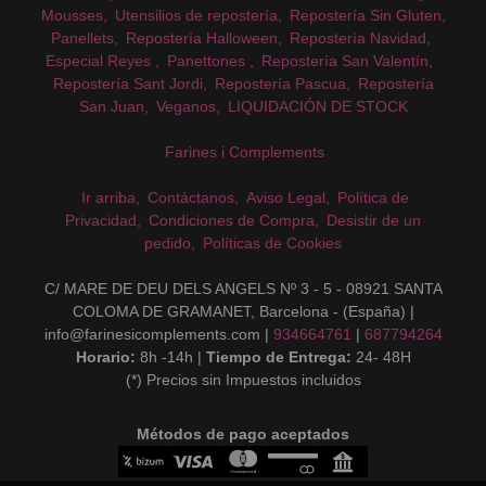
Mousses
Utensilios de repostería
Repostería Sin Gluten
Panellets
Repostería Halloween
Repostería Navidad
Especial Reyes
Panettones
Repostería San Valentín
Repostería Sant Jordi
Repostería Pascua
Repostería
San Juan
Veganos
LIQUIDACIÓN DE STOCK
Farines i Complements
Ir arriba
Contáctanos
Aviso Legal
Política de
Privacidad
Condiciones de Compra
Desistir de un
pedido
Políticas de Cookies
C/ MARE DE DEU DELS ANGELS Nº 3 - 5 - 08921 SANTA
COLOMA DE GRAMANET, Barcelona - (España) |
info@farinesicomplements.com |
934664761
|
687794264
Horario:
8h -14h |
Tiempo de Entrega:
24- 48H
(*) Precios sin Impuestos incluidos
Métodos de pago aceptados