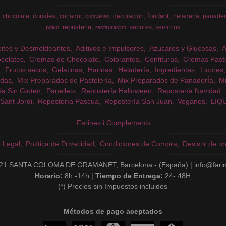
cookies
fondant
chocolate
cortador
decoracion
heladeria
panader
cupcakes
reposteria
sabores
semifrios
polvo
restauracion
eites y Desmoldeantes
Aditivos e Impulsores
Azucares y Glucosas
colates
Cremas de Chocolate
Colorantes
Confituras
Cremas Past
Frutos secos
Gelatinas
Harinas
Heladería
Ingredientes
Licores
das
Mix Preparados de Pastelería
Mix Preparados de PanaderÍa
Mi
ía Sin Gluten
Panellets
Repostería Halloween
Repostería Navidad
Sant Jordi
Repostería Pascua
Repostería San Juan
Veganos
LIQ
Farines i Complements
o Legal
Política de Privacidad
Condiciones de Compra
Desistir de u
21 SANTA COLOMA DE GRAMANET, Barcelona - (España) | info@fari
Horario:
8h -14h |
Tiempo de Entrega:
24- 48H
(*) Precios sin Impuestos incluidos
Métodos de pago aceptados