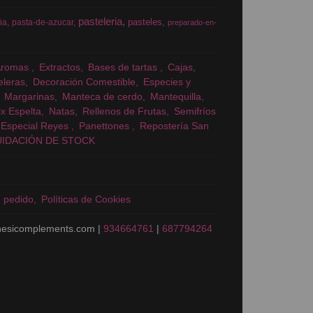
pasteleria
pasteles
ia
pasta-de-azucar
preparado-en-
Aromas
Extractos
Bases de tartas
Cajas
eleras
Decoración Comestible
Especies y
Margarinas
Manteca de cerdo
Mantequilla
x Espelta
Natas
Rellenos de Frutas
Semifríos
Especial Reyes
Panettones
Repostería San
UIDACIÓN DE STOCK
n pedido
Políticas de Cookies
nesicomplements.com |
934664761
|
687794264