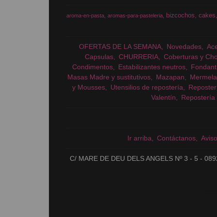
bizcochos
cakes
aroma-en-pasta
aromas-para-pasteleria
OFERTAS DE LA SEMANA
Novedades
Ac
Capsulas
CHURRERIA
Coberturas y Cho
Condimentos
Estabilizantes neutros
Fondant
Masas Madre y sustitutivos
Mazapan
Mermela
y Mousses
Utensilios de repostería
Reposter
Valentín
Repostería 
Ir arriba
Contáctanos
Avis
C/ MARE DE DEU DELS ANGELS Nº 3 - 5 - 089