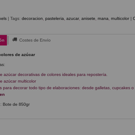
kels
|
Tags:
decoracion
pasteleria
azucar
anisete
mana
multicolor
|
ón
Costes de Envío
colores de azúcar
as:
de azúcar decorativas de colores ideales para repostería.
de azúcar multicolor
s para decorar todo tipo de elaboraciones: desde galletas, cupcakes o c
ten
: Bote de 850gr