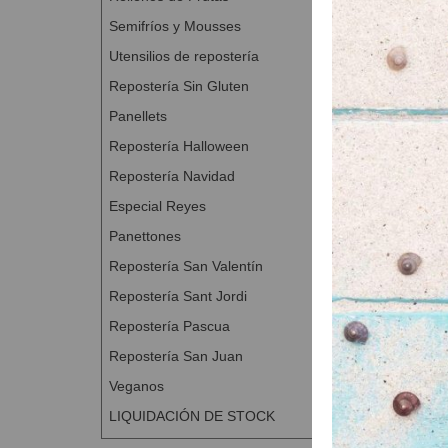
Semifríos y Mousses
Utensilios de repostería
Repostería Sin Gluten
Panellets
Repostería Halloween
Repostería Navidad
Especial Reyes
Panettones
Repostería San Valentín
Repostería Sant Jordi
Repostería Pascua
Repostería San Juan
Veganos
LIQUIDACIÓN DE STOCK