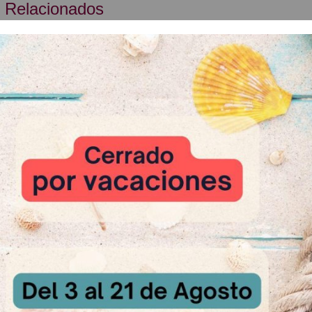
 Relacionados
Cereza roja entera
A Consultar
e Rojo 1Kg
Tulipas Marr
sultar
A Cons