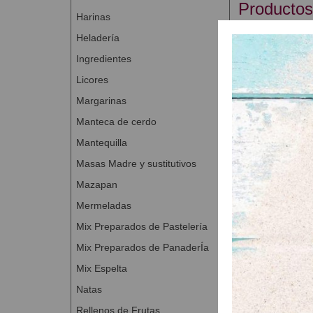
Productos
Harinas
Heladería
Ingredientes
Licores
Margarinas
Manteca de cerdo
Mantequilla
Masas Madre y sustitutivos
Credi past
Mazapan
A Con
Mermeladas
Mix Preparados de Pastelería
Mix Preparados de PanaderÍa
Mix Espelta
Natas
Rellenos de Frutas