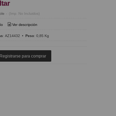
ltar
ble
-
(Imp. No Incluidos)
ío
Ver descripción
as
:
AZ14432
•
Peso
:
0,85 Kg
Registrarse para comprar