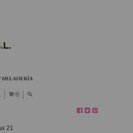
0
na 21