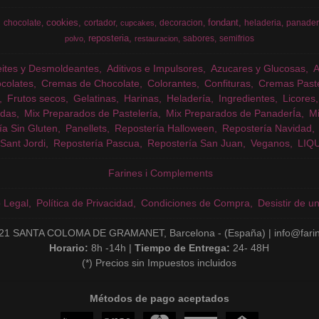
cookies
fondant
chocolate
cortador
decoracion
heladeria
panader
cupcakes
reposteria
sabores
semifrios
polvo
restauracion
eites y Desmoldeantes
Aditivos e Impulsores
Azucares y Glucosas
colates
Cremas de Chocolate
Colorantes
Confituras
Cremas Past
Frutos secos
Gelatinas
Harinas
Heladería
Ingredientes
Licores
das
Mix Preparados de Pastelería
Mix Preparados de PanaderÍa
Mi
ía Sin Gluten
Panellets
Repostería Halloween
Repostería Navidad
Sant Jordi
Repostería Pascua
Repostería San Juan
Veganos
LIQ
Farines i Complements
o Legal
Política de Privacidad
Condiciones de Compra
Desistir de u
21 SANTA COLOMA DE GRAMANET, Barcelona - (España) | info@fari
Horario:
8h -14h |
Tiempo de Entrega:
24- 48H
(*) Precios sin Impuestos incluidos
Métodos de pago aceptados