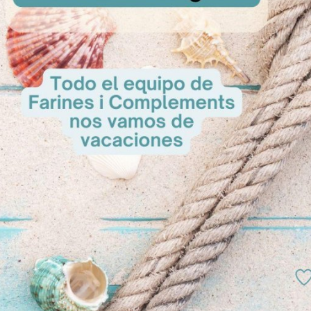
uplus
Trin
sultar
A Cons
Aromapaste de Latte Macchiato
A Consultar