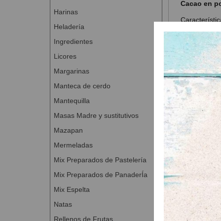
Cacao en pol
Harinas
Característic
Heladería
Cacao e
Ingredientes
Especial
Licores
Una exc
pasteler
Margarinas
Sin glut
Manteca de cerdo
Vegano
Mantequilla
Presentación
Masas Madre y sustitutivos
Bolsas 
Mazapan
Mermeladas
Mix Preparados de Pastelería
Mix Preparados de PanaderÍa
Mix Espelta
Productos
Natas
Rellenos de Frutas