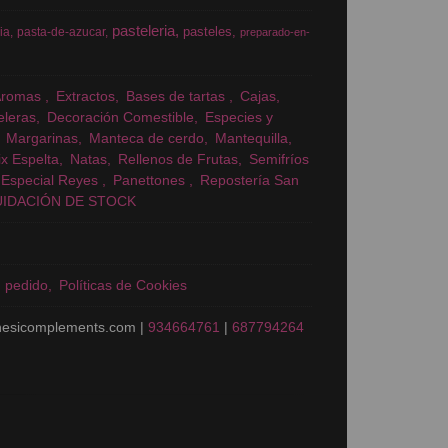
pasteleria
pasteles
ia
pasta-de-azucar
preparado-en-
Aromas
Extractos
Bases de tartas
Cajas
eleras
Decoración Comestible
Especies y
Margarinas
Manteca de cerdo
Mantequilla
x Espelta
Natas
Rellenos de Frutas
Semifríos
Especial Reyes
Panettones
Repostería San
UIDACIÓN DE STOCK
n pedido
Políticas de Cookies
nesicomplements.com |
934664761
|
687794264