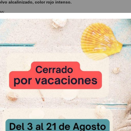
vo alcalinizado, color rojo intenso.
as:
n polvo puro de color marrón rojizo
 para decoración y elaboraciones
lusiva selección de cacao en polvo y derivados, pensados para cubrir 
ía.
en, Sin lactosa, sin proteína de la leche
:
de 1kg
 Relacionados