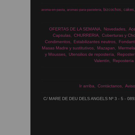
bizcochos
cakes
aroma-en-pasta
aromas-para-pasteleria
OFERTAS DE LA SEMANA
Novedades
Ac
Capsulas
CHURRERIA
Coberturas y Cho
Condimentos
Estabilizantes neutros
Fondant
Masas Madre y sustitutivos
Mazapan
Mermela
y Mousses
Utensilios de repostería
Reposter
Valentín
Repostería 
Ir arriba
Contáctanos
Avis
C/ MARE DE DEU DELS ANGELS Nº 3 - 5 - 089