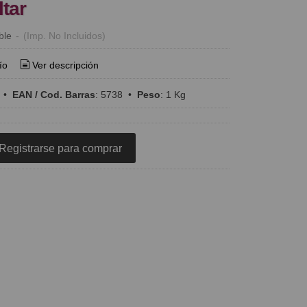
ltar
ble
-
(Imp. No Incluidos)
ío
Ver descripción
•
EAN / Cod. Barras
:
5738
•
Peso
:
1 Kg
Registrarse para comprar