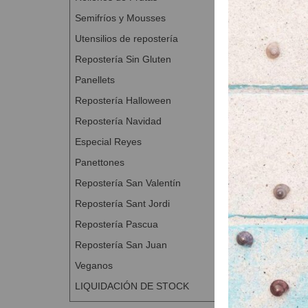
Semifríos y Mousses
Utensilios de repostería
Repostería Sin Gluten
Panellets
Repostería Halloween
Repostería Navidad
Singl
Especial Reyes
A Con
Panettones
Repostería San Valentín
Repostería Sant Jordi
Repostería Pascua
Repostería San Juan
Veganos
LIQUIDACIÓN DE STOCK