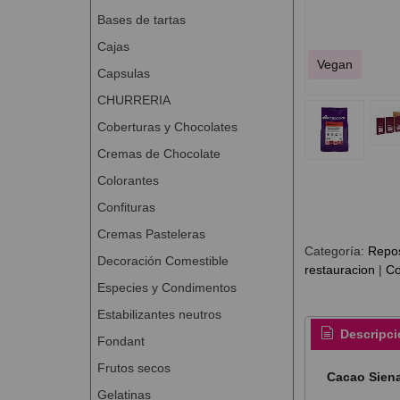
Bases de tartas
Cajas
Vegan
Capsulas
CHURRERIA
Coberturas y Chocolates
Cremas de Chocolate
Colorantes
Confituras
Cremas Pasteleras
Categoría:
Repos
Decoración Comestible
restauracion
|
Co
Especies y Condimentos
Estabilizantes neutros
Descripci
Fondant
Frutos secos
Cacao Sien
Gelatinas