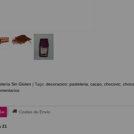
tería Sin Gluten
|
Tags:
decoracion
pasteleria
cacao
chocovic
choco
mentarios
ón
Costes de Envío
a 21