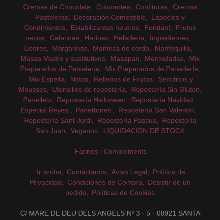
Cremas de Chocolate
Colorantes
Confituras
Cremas
Pasteleras
Decoración Comestible
Especies y
Condimentos
Estabilizantes neutros
Fondant
Frutos
secos
Gelatinas
Harinas
Heladería
Ingredientes
Licores
Margarinas
Manteca de cerdo
Mantequilla
Masas Madre y sustitutivos
Mazapan
Mermeladas
Mix
Preparados de Pastelería
Mix Preparados de PanaderÍa
Mix Espelta
Natas
Rellenos de Frutas
Semifríos y
Mousses
Utensilios de repostería
Repostería Sin Gluten
Panellets
Repostería Halloween
Repostería Navidad
Especial Reyes
Panettones
Repostería San Valentín
Repostería Sant Jordi
Repostería Pascua
Repostería
San Juan
Veganos
LIQUIDACIÓN DE STOCK
Farines i Complements
Ir arriba
Contáctanos
Aviso Legal
Política de
Privacidad
Condiciones de Compra
Desistir de un
pedido
Políticas de Cookies
C/ MARE DE DEU DELS ANGELS Nº 3 - 5 - 08921 SANTA