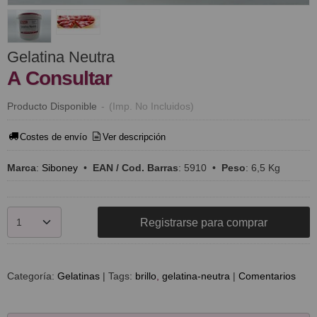
Gelatina Neutra
A Consultar
Producto Disponible
-
(Imp. No Incluidos)
Costes de envío
Ver descripción
Marca
:
Siboney
•
EAN / Cod. Barras
:
5910
•
Peso
:
6,5 Kg
Registrarse para comprar
Categoría:
Gelatinas
|
Tags:
brillo
gelatina-neutra
|
Comentarios