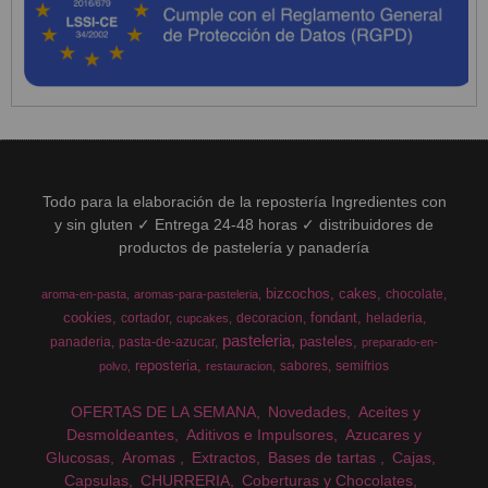
Todo para la elaboración de la repostería Ingredientes con
y sin gluten ✓ Entrega 24-48 horas ✓ distribuidores de
productos de pastelería y panadería
bizcochos
cakes
chocolate
aroma-en-pasta
aromas-para-pasteleria
cookies
fondant
cortador
decoracion
heladeria
cupcakes
pasteleria
pasteles
panaderia
pasta-de-azucar
preparado-en-
reposteria
sabores
semifrios
polvo
restauracion
OFERTAS DE LA SEMANA
Novedades
Aceites y
Desmoldeantes
Aditivos e Impulsores
Azucares y
Glucosas
Aromas
Extractos
Bases de tartas
Cajas
Capsulas
CHURRERIA
Coberturas y Chocolates