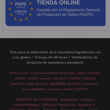
Todo para la elaboración de la repostería Ingredientes con
y sin gluten ✓ Entrega 24-48 horas ✓ distribuidores de
productos de pastelería y panadería
bizcochos
cakes
chocolate
aroma-en-pasta
aromas-para-pasteleria
cookies
fondant
cortador
decoracion
heladeria
cupcakes
pasteleria
pasteles
panaderia
pasta-de-azucar
preparado-en-
reposteria
sabores
semifrios
polvo
restauracion
OFERTAS DE LA SEMANA
Novedades
Aceites y
Desmoldeantes
Aditivos e Impulsores
Azucares y
Glucosas
Aromas
Extractos
Bases de tartas
Cajas