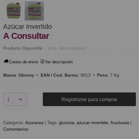
Azúcar Invertido
A Consultar
Producto Disponible
-
(Imp. No Incluidos)
Costes de envío
Ver descripción
Marca
:
Siboney
•
EAN / Cod. Barras
:
8013
•
Peso
:
7 Kg
Registrarse para comprar
Categoría:
Azucares
|
Tags:
glucosa
azucar-invertido
fructuosa
|
Comentarios