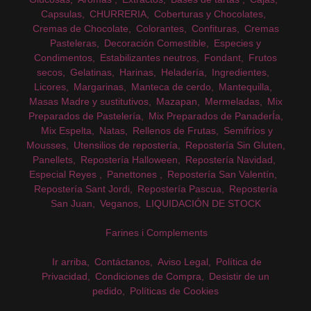
Capsulas
CHURRERIA
Coberturas y Chocolates
Cremas de Chocolate
Colorantes
Confituras
Cremas
Pasteleras
Decoración Comestible
Especies y
Condimentos
Estabilizantes neutros
Fondant
Frutos
secos
Gelatinas
Harinas
Heladería
Ingredientes
Licores
Margarinas
Manteca de cerdo
Mantequilla
Masas Madre y sustitutivos
Mazapan
Mermeladas
Mix
Preparados de Pastelería
Mix Preparados de PanaderÍa
Mix Espelta
Natas
Rellenos de Frutas
Semifríos y
Mousses
Utensilios de repostería
Repostería Sin Gluten
Panellets
Repostería Halloween
Repostería Navidad
Especial Reyes
Panettones
Repostería San Valentín
Repostería Sant Jordi
Repostería Pascua
Repostería
San Juan
Veganos
LIQUIDACIÓN DE STOCK
Farines i Complements
Ir arriba
Contáctanos
Aviso Legal
Política de
Privacidad
Condiciones de Compra
Desistir de un
pedido
Políticas de Cookies