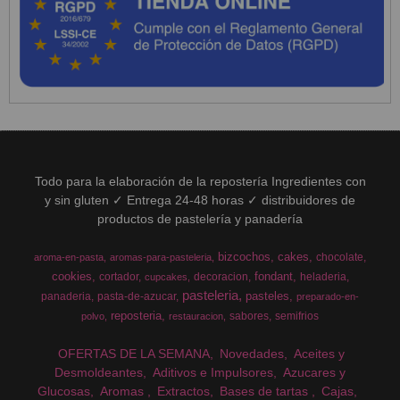
Todo para la elaboración de la repostería Ingredientes con
y sin gluten ✓ Entrega 24-48 horas ✓ distribuidores de
productos de pastelería y panadería
bizcochos
cakes
chocolate
aroma-en-pasta
aromas-para-pasteleria
cookies
fondant
cortador
decoracion
heladeria
cupcakes
pasteleria
pasteles
panaderia
pasta-de-azucar
preparado-en-
reposteria
sabores
semifrios
polvo
restauracion
OFERTAS DE LA SEMANA
Novedades
Aceites y
Desmoldeantes
Aditivos e Impulsores
Azucares y
Glucosas
Aromas
Extractos
Bases de tartas
Cajas