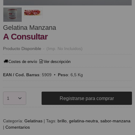
Gelatina Manzana
A Consultar
Producto Disponible
-
(Imp. No Incluidos)
Costes de envío
Ver descripción
EAN / Cod. Barras
:
5909
•
Peso
:
6,5 Kg
Registrarse para comprar
Categoría:
Gelatinas
|
Tags:
brillo
gelatina-neutra
sabor-manzana
|
Comentarios