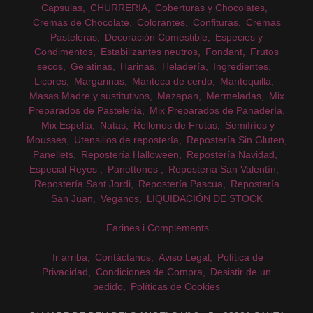
Capsulas
CHURRERIA
Coberturas y Chocolates
Cremas de Chocolate
Colorantes
Confituras
Cremas
Pasteleras
Decoración Comestible
Especies y
Condimentos
Estabilizantes neutros
Fondant
Frutos
secos
Gelatinas
Harinas
Heladería
Ingredientes
Licores
Margarinas
Manteca de cerdo
Mantequilla
Masas Madre y sustitutivos
Mazapan
Mermeladas
Mix
Preparados de Pastelería
Mix Preparados de PanaderÍa
Mix Espelta
Natas
Rellenos de Frutas
Semifríos y
Mousses
Utensilios de repostería
Repostería Sin Gluten
Panellets
Repostería Halloween
Repostería Navidad
Especial Reyes
Panettones
Repostería San Valentín
Repostería Sant Jordi
Repostería Pascua
Repostería
San Juan
Veganos
LIQUIDACIÓN DE STOCK
Farines i Complements
Ir arriba
Contáctanos
Aviso Legal
Política de
Privacidad
Condiciones de Compra
Desistir de un
pedido
Políticas de Cookies