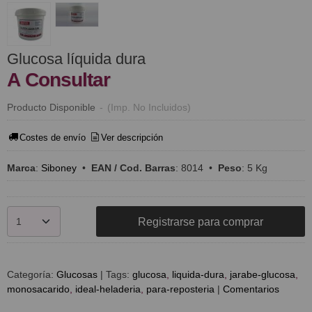
Glucosa líquida dura
A Consultar
Producto Disponible
-
(Imp. No Incluidos)
Costes de envío
Ver descripción
Marca
:
Siboney
•
EAN / Cod. Barras
:
8014
•
Peso
:
5 Kg
Registrarse para comprar
Categoría:
Glucosas
|
Tags:
glucosa
liquida-dura
jarabe-glucosa
monosacarido
ideal-heladeria
para-reposteria
|
Comentarios