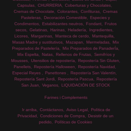
Capsulas
CHURRERIA
Coberturas y Chocolates
Cremas de Chocolate
Colorantes
Confituras
Cremas
Pasteleras
Decoración Comestible
Especies y
Condimentos
Estabilizantes neutros
Fondant
Frutos
secos
Gelatinas
Harinas
Heladería
Ingredientes
Licores
Margarinas
Manteca de cerdo
Mantequilla
Masas Madre y sustitutivos
Mazapan
Mermeladas
Mix
Preparados de Pastelería
Mix Preparados de PanaderÍa
Mix Espelta
Natas
Rellenos de Frutas
Semifríos y
Mousses
Utensilios de repostería
Repostería Sin Gluten
Panellets
Repostería Halloween
Repostería Navidad
Especial Reyes
Panettones
Repostería San Valentín
Repostería Sant Jordi
Repostería Pascua
Repostería
San Juan
Veganos
LIQUIDACIÓN DE STOCK
Farines i Complements
Ir arriba
Contáctanos
Aviso Legal
Política de
Privacidad
Condiciones de Compra
Desistir de un
pedido
Políticas de Cookies