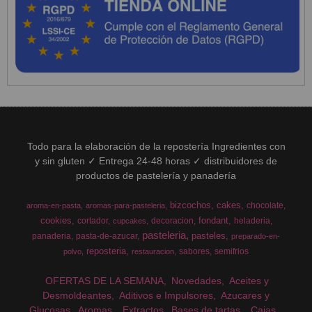
Todo para la elaboración de la repostería Ingredientes con
y sin gluten ✓ Entrega 24-48 horas ✓ distribuidores de
productos de pastelería y panadería
bizcochos
cakes
chocolate
aroma-en-pasta
aromas-para-pasteleria
cookies
fondant
cortador
decoracion
heladeria
cupcakes
pasteleria
pasteles
panaderia
pasta-de-azucar
preparado-en-
reposteria
sabores
semifrios
polvo
restauracion
OFERTAS DE LA SEMANA
Novedades
Aceites y
Desmoldeantes
Aditivos e Impulsores
Azucares y
Glucosas
Aromas
Extractos
Bases de tartas
Cajas