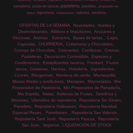
pasteleria
pasteles
panaderia
pasta-de-azucar
preparado-en-
reposteria
sabores
semifrios
polvo
restauracion
OFERTAS DE LA SEMANA
Novedades
Aceites y
Desmoldeantes
Aditivos e Impulsores
Azucares y
Glucosas
Aromas
Extractos
Bases de tartas
Cajas
Capsulas
CHURRERIA
Coberturas y Chocolates
Cremas de Chocolate
Colorantes
Confituras
Cremas
Pasteleras
Decoración Comestible
Especies y
Condimentos
Estabilizantes neutros
Fondant
Frutos
secos
Gelatinas
Harinas
Heladería
Ingredientes
Licores
Margarinas
Manteca de cerdo
Mantequilla
Masas Madre y sustitutivos
Mazapan
Mermeladas
Mix
Preparados de Pastelería
Mix Preparados de PanaderÍa
Mix Espelta
Natas
Rellenos de Frutas
Semifríos y
Mousses
Utensilios de repostería
Repostería Sin Gluten
Panellets
Repostería Halloween
Repostería Navidad
Especial Reyes
Panettones
Repostería San Valentín
Repostería Sant Jordi
Repostería Pascua
Repostería
San Juan
Veganos
LIQUIDACIÓN DE STOCK