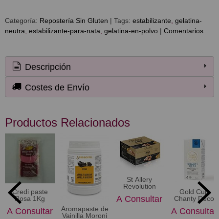
Categoría:
Repostería Sin Gluten
|
Tags:
estabilizante
gelatina-
neutra
estabilizante-para-nata
gelatina-en-polvo
|
Comentarios
Descripción
Costes de Envío
Productos Relacionados
St Allery
Revolution
Credi paste
Gold Cup
A Consultar
Rosa 1Kg
Chanty Deco
Aromapaste de
A Consultar
A Consultar
Vainilla Moroni