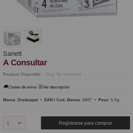
Sanett
A Consultar
Producto Disponible
-
(Imp. No Incluidos)
Costes de envío
Ver descripción
Marca
:
Dreidoppel
•
EAN / Cod. Barras
:
6887
•
Peso
:
5 Kg
Registrarse para comprar