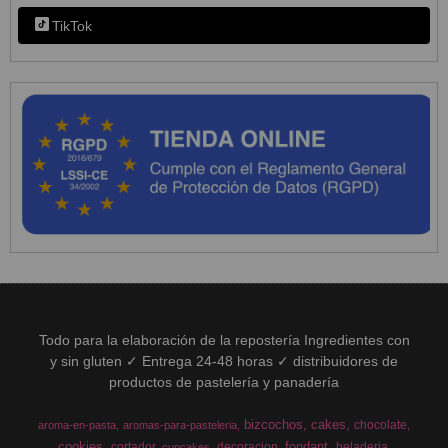
TikTok
Todo para la elaboración de la repostería Ingredientes con
y sin gluten ✓ Entrega 24-48 horas ✓ distribuidores de
productos de pastelería y panadería
bizcochos
cakes
chocolate
aroma-en-pasta
aromas-para-pasteleria
cookies
fondant
cortador
decoracion
heladeria
cupcakes