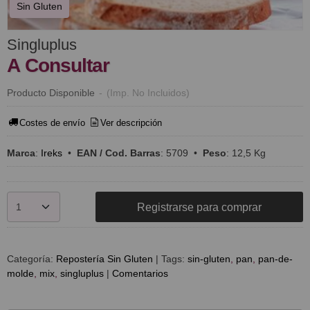
Sin Gluten
Singluplus
A Consultar
Producto Disponible
-
(Imp. No Incluidos)
Costes de envío
Ver descripción
Marca
:
Ireks
•
EAN / Cod. Barras
:
5709
•
Peso
:
12,5 Kg
Registrarse para comprar
Categoría:
Repostería Sin Gluten
|
Tags:
sin-gluten
pan
pan-de-
molde
mix
singluplus
|
Comentarios