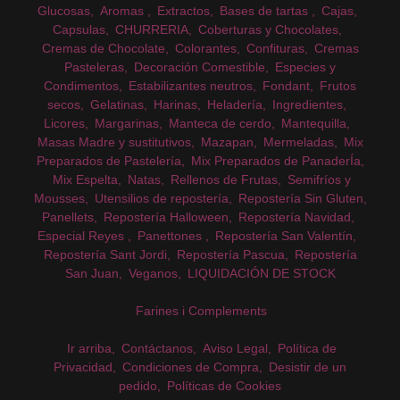
Glucosas
Aromas
Extractos
Bases de tartas
Cajas
Capsulas
CHURRERIA
Coberturas y Chocolates
Cremas de Chocolate
Colorantes
Confituras
Cremas
Pasteleras
Decoración Comestible
Especies y
Condimentos
Estabilizantes neutros
Fondant
Frutos
secos
Gelatinas
Harinas
Heladería
Ingredientes
Licores
Margarinas
Manteca de cerdo
Mantequilla
Masas Madre y sustitutivos
Mazapan
Mermeladas
Mix
Preparados de Pastelería
Mix Preparados de PanaderÍa
Mix Espelta
Natas
Rellenos de Frutas
Semifríos y
Mousses
Utensilios de repostería
Repostería Sin Gluten
Panellets
Repostería Halloween
Repostería Navidad
Especial Reyes
Panettones
Repostería San Valentín
Repostería Sant Jordi
Repostería Pascua
Repostería
San Juan
Veganos
LIQUIDACIÓN DE STOCK
Farines i Complements
Ir arriba
Contáctanos
Aviso Legal
Política de
Privacidad
Condiciones de Compra
Desistir de un
pedido
Políticas de Cookies