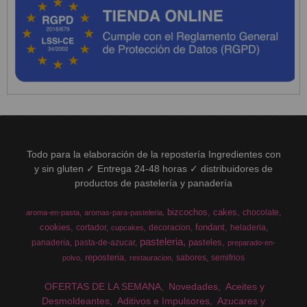
Todo para la elaboración de la repostería Ingredientes con
y sin gluten ✓ Entrega 24-48 horas ✓ distribuidores de
productos de pastelería y panadería
bizcochos
cakes
chocolate
aroma-en-pasta
aromas-para-pasteleria
cookies
fondant
cortador
decoracion
heladeria
cupcakes
pasteleria
pasteles
panaderia
pasta-de-azucar
preparado-en-
reposteria
sabores
semifrios
polvo
restauracion
OFERTAS DE LA SEMANA
Novedades
Aceites y
Desmoldeantes
Aditivos e Impulsores
Azucares y