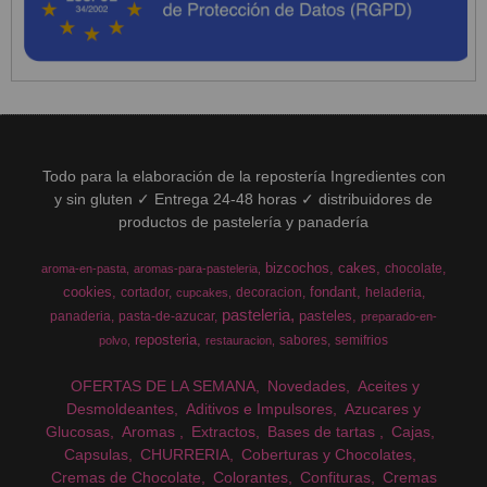
Todo para la elaboración de la repostería Ingredientes con
y sin gluten ✓ Entrega 24-48 horas ✓ distribuidores de
productos de pastelería y panadería
bizcochos
cakes
chocolate
aroma-en-pasta
aromas-para-pasteleria
cookies
fondant
cortador
decoracion
heladeria
cupcakes
pasteleria
pasteles
panaderia
pasta-de-azucar
preparado-en-
reposteria
sabores
semifrios
polvo
restauracion
OFERTAS DE LA SEMANA
Novedades
Aceites y
Desmoldeantes
Aditivos e Impulsores
Azucares y
Glucosas
Aromas
Extractos
Bases de tartas
Cajas
Capsulas
CHURRERIA
Coberturas y Chocolates
Cremas de Chocolate
Colorantes
Confituras
Cremas