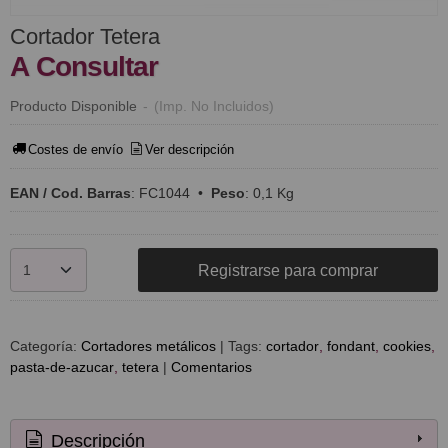
Cortador Tetera
A Consultar
Producto Disponible
-
(Imp. No Incluidos)
Costes de envío
Ver descripción
EAN / Cod. Barras
:
FC1044
•
Peso
:
0,1 Kg
Registrarse para comprar
Categoría:
Cortadores metálicos
|
Tags:
cortador
fondant
cookies
pasta-de-azucar
tetera
|
Comentarios
Descripción