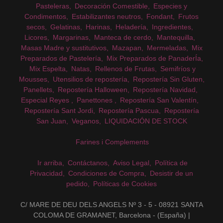
Pasteleras
Decoración Comestible
Especies y
Condimentos
Estabilizantes neutros
Fondant
Frutos
secos
Gelatinas
Harinas
Heladería
Ingredientes
Licores
Margarinas
Manteca de cerdo
Mantequilla
Masas Madre y sustitutivos
Mazapan
Mermeladas
Mix
Preparados de Pastelería
Mix Preparados de PanaderÍa
Mix Espelta
Natas
Rellenos de Frutas
Semifríos y
Mousses
Utensilios de repostería
Repostería Sin Gluten
Panellets
Repostería Halloween
Repostería Navidad
Especial Reyes
Panettones
Repostería San Valentín
Repostería Sant Jordi
Repostería Pascua
Repostería
San Juan
Veganos
LIQUIDACIÓN DE STOCK
Farines i Complements
Ir arriba
Contáctanos
Aviso Legal
Política de
Privacidad
Condiciones de Compra
Desistir de un
pedido
Políticas de Cookies
C/ MARE DE DEU DELS ANGELS Nº 3 - 5 - 08921 SANTA
COLOMA DE GRAMANET, Barcelona - (España) |