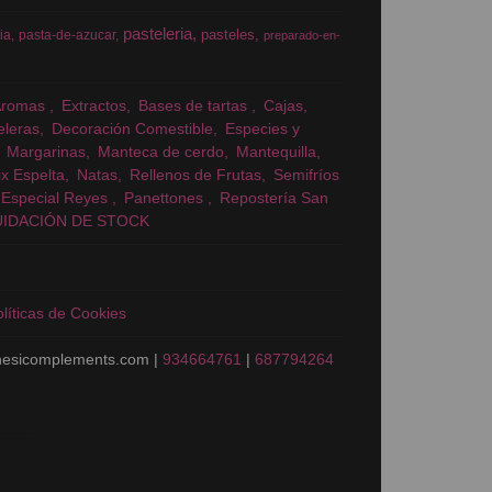
pasteleria
pasteles
ia
pasta-de-azucar
preparado-en-
Aromas
Extractos
Bases de tartas
Cajas
eleras
Decoración Comestible
Especies y
Margarinas
Manteca de cerdo
Mantequilla
x Espelta
Natas
Rellenos de Frutas
Semifríos
Especial Reyes
Panettones
Repostería San
UIDACIÓN DE STOCK
líticas de Cookies
nesicomplements.com |
934664761
|
687794264