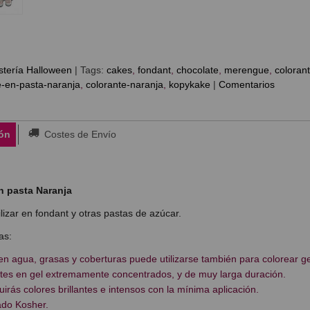
tería Halloween
|
Tags:
cakes
fondant
chocolate
merengue
coloran
e-en-pasta-naranja
colorante-naranja
kopykake
|
Comentarios
ón
Costes de Envío
n pasta Naranja
ilizar en fondant y otras pastas de azúcar.
as:
en agua, grasas y coberturas puede utilizarse también para colorear g
es en gel extremamente concentrados, y de muy larga duración.
rás colores brillantes e intensos con la mínima aplicación.
ado Kosher.