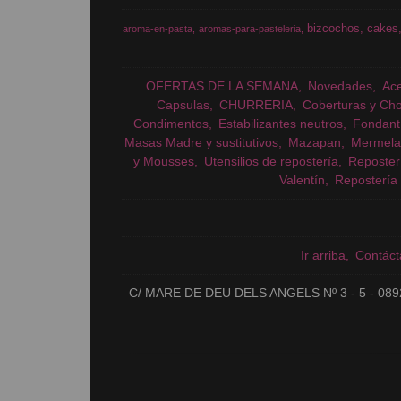
bizcochos
cakes
aroma-en-pasta
aromas-para-pasteleria
OFERTAS DE LA SEMANA
Novedades
Ac
Capsulas
CHURRERIA
Coberturas y Cho
Condimentos
Estabilizantes neutros
Fondant
Masas Madre y sustitutivos
Mazapan
Mermela
y Mousses
Utensilios de repostería
Reposter
Valentín
Repostería 
Ir arriba
Contáct
C/ MARE DE DEU DELS ANGELS Nº 3 - 5 - 089