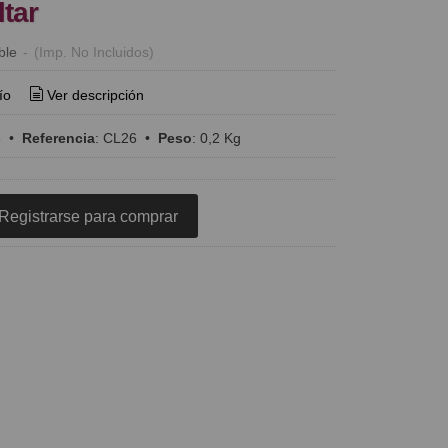
ltar
ble
-
(Imp. No Incluidos)
ío
Ver descripción
e
•
Referencia
:
CL26
•
Peso
:
0,2 Kg
Registrarse para comprar