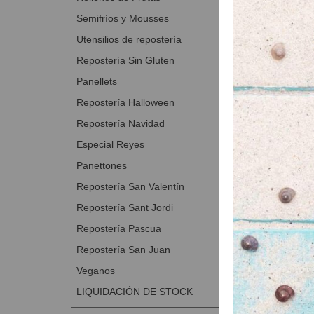
Semifríos y Mousses
Utensilios de repostería
Repostería Sin Gluten
Panellets
Repostería Halloween
Repostería Navidad
Especial Reyes
Panettones
Repostería San Valentín
Repostería Sant Jordi
Repostería Pascua
Repostería San Juan
Veganos
LIQUIDACIÓN DE STOCK