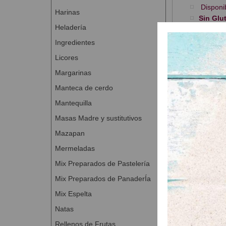
Disponib
Harinas
Sin Glut
Heladería
Presentación
Ingredientes
Licores
Margarinas
Manteca de cerdo
Productos
Mantequilla
Masas Madre y sustitutivos
Mazapan
Mermeladas
Mix Preparados de Pastelería
Mix Preparados de PanaderÍa
Cortador H
Mix Espelta
A Con
Natas
Rellenos de Frutas