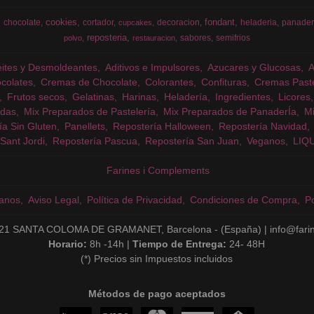
cookies
fondant
chocolate
cortador
decoracion
heladeria
panader
cupcakes
reposteria
sabores
semifrios
polvo
restauracion
eites y Desmoldeantes
Aditivos e Impulsores
Azucares y Glucosas
colates
Cremas de Chocolate
Colorantes
Confituras
Cremas Past
Frutos secos
Gelatinas
Harinas
Heladería
Ingredientes
Licores
das
Mix Preparados de Pastelería
Mix Preparados de PanaderÍa
Mi
ía Sin Gluten
Panellets
Repostería Halloween
Repostería Navidad
Sant Jordi
Repostería Pascua
Repostería San Juan
Veganos
LIQ
Farines i Complements
anos
Aviso Legal
Política de Privacidad
Condiciones de Compra
Po
21 SANTA COLOMA DE GRAMANET, Barcelona - (España) | info@fari
Horario:
8h -14h |
Tiempo de Entrega:
24- 48H
(*) Precios sin Impuestos incluidos
Métodos de pago aceptados