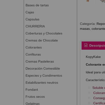
Bases de tartas
Cajas
Capsulas
Categoría:
Repos
CHURRERIA
masas
colorant
Coberturas y Chocolates
Cremas de Chocolate
Descripci
Colorantes
Confituras
KopyKake
Cremas Pasteleras
Colorante e
Decoración Comestible
Ideal para ut
Especies y Condimentos
Característic
Estabilizantes neutros
Soluble 
Fondant
Colorant
Frutos secos
Consegui
Certific
Gelatinas