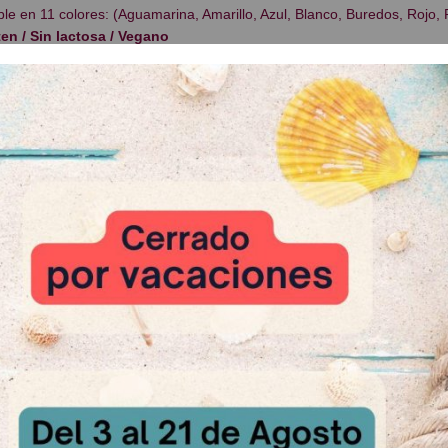
le en 11 colores: (Aguamarina, Amarillo, Azul, Blanco, Buredos, Rojo, 
en / Sin lactosa / Vegano
: Botella de 118ml
 Relacionados
-50 %
-50 %
ello kitty
Cortador 
Cortador Vestido Bebé
sultar
A Cons
A Consultar