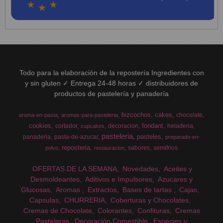
Todo para la elaboración de la repostería Ingredientes con
y sin gluten ✓ Entrega 24-48 horas ✓ distribuidores de
productos de pastelería y panadería
bizcochos
cakes
chocolate
aroma-en-pasta
aromas-para-pasteleria
cookies
fondant
cortador
decoracion
heladeria
cupcakes
pasteleria
pasteles
panaderia
pasta-de-azucar
preparado-en-
reposteria
sabores
semifrios
polvo
restauracion
OFERTAS DE LA SEMANA
Novedades
Aceites y
Desmoldeantes
Aditivos e Impulsores
Azucares y
Glucosas
Aromas
Extractos
Bases de tartas
Cajas
Capsulas
CHURRERIA
Coberturas y Chocolates
Cremas de Chocolate
Colorantes
Confituras
Cremas
Pasteleras
Decoración Comestible
Especies y