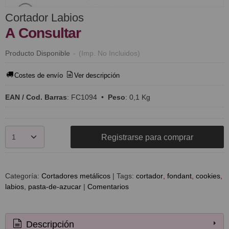
Cortador Labios
A Consultar
Producto Disponible
-
(Imp. No Incluidos)
Costes de envío
Ver descripción
EAN / Cod. Barras
:
FC1094
•
Peso
:
0,1 Kg
Registrarse para comprar
Categoría:
Cortadores metálicos
|
Tags:
cortador
fondant
cookies
labios
pasta-de-azucar
|
Comentarios
Descripción