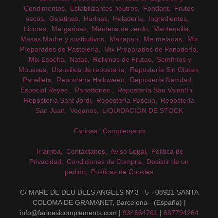
Condimentos
Estabilizantes neutros
Fondant
Frutos
secos
Gelatinas
Harinas
Heladería
Ingredientes
Licores
Margarinas
Manteca de cerdo
Mantequilla
Masas Madre y sustitutivos
Mazapan
Mermeladas
Mix
Preparados de Pastelería
Mix Preparados de PanaderÍa
Mix Espelta
Natas
Rellenos de Frutas
Semifríos y
Mousses
Utensilios de repostería
Repostería Sin Gluten
Panellets
Repostería Halloween
Repostería Navidad
Especial Reyes
Panettones
Repostería San Valentín
Repostería Sant Jordi
Repostería Pascua
Repostería
San Juan
Veganos
LIQUIDACIÓN DE STOCK
Farines i Complements
Ir arriba
Contáctanos
Aviso Legal
Política de
Privacidad
Condiciones de Compra
Desistir de un
pedido
Políticas de Cookies
C/ MARE DE DEU DELS ANGELS Nº 3 - 5 - 08921 SANTA
COLOMA DE GRAMANET, Barcelona - (España) |
info@farinesicomplements.com |
934664761
|
687794264