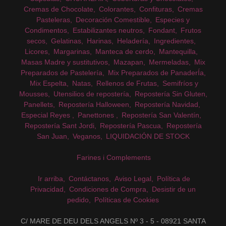
Cremas de Chocolate
Colorantes
Confituras
Cremas
Pasteleras
Decoración Comestible
Especies y
Condimentos
Estabilizantes neutros
Fondant
Frutos
secos
Gelatinas
Harinas
Heladería
Ingredientes
Licores
Margarinas
Manteca de cerdo
Mantequilla
Masas Madre y sustitutivos
Mazapan
Mermeladas
Mix
Preparados de Pastelería
Mix Preparados de PanaderÍa
Mix Espelta
Natas
Rellenos de Frutas
Semifríos y
Mousses
Utensilios de repostería
Repostería Sin Gluten
Panellets
Repostería Halloween
Repostería Navidad
Especial Reyes
Panettones
Repostería San Valentín
Repostería Sant Jordi
Repostería Pascua
Repostería
San Juan
Veganos
LIQUIDACIÓN DE STOCK
Farines i Complements
Ir arriba
Contáctanos
Aviso Legal
Política de
Privacidad
Condiciones de Compra
Desistir de un
pedido
Políticas de Cookies
C/ MARE DE DEU DELS ANGELS Nº 3 - 5 - 08921 SANTA