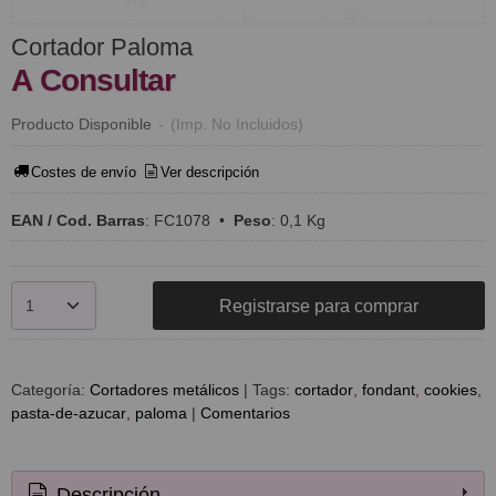
Cortador Paloma
A Consultar
Producto Disponible
-
(Imp. No Incluidos)
Costes de envío
Ver descripción
EAN / Cod. Barras
:
FC1078
•
Peso
:
0,1 Kg
Registrarse para comprar
Categoría:
Cortadores metálicos
|
Tags:
cortador
fondant
cookies
pasta-de-azucar
paloma
|
Comentarios
Descripción