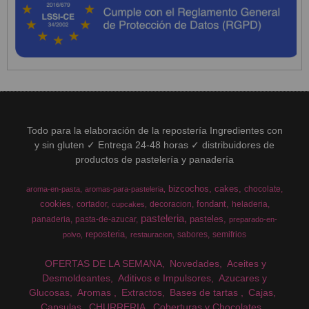
Todo para la elaboración de la repostería Ingredientes con
y sin gluten ✓ Entrega 24-48 horas ✓ distribuidores de
productos de pastelería y panadería
bizcochos
cakes
chocolate
aroma-en-pasta
aromas-para-pasteleria
cookies
fondant
cortador
decoracion
heladeria
cupcakes
pasteleria
pasteles
panaderia
pasta-de-azucar
preparado-en-
reposteria
sabores
semifrios
polvo
restauracion
OFERTAS DE LA SEMANA
Novedades
Aceites y
Desmoldeantes
Aditivos e Impulsores
Azucares y
Glucosas
Aromas
Extractos
Bases de tartas
Cajas
Capsulas
CHURRERIA
Coberturas y Chocolates