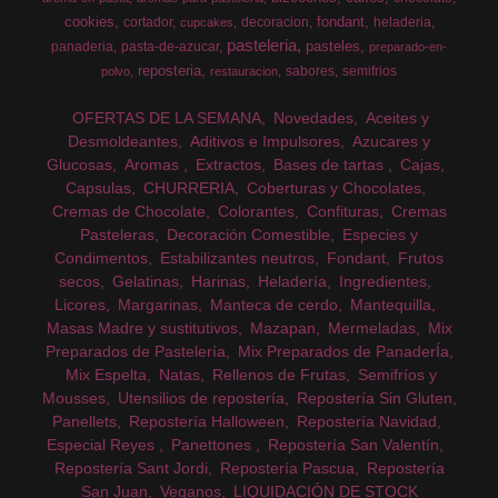
cookies
fondant
cortador
decoracion
heladeria
cupcakes
pasteleria
pasteles
panaderia
pasta-de-azucar
preparado-en-
reposteria
sabores
semifrios
polvo
restauracion
OFERTAS DE LA SEMANA
Novedades
Aceites y
Desmoldeantes
Aditivos e Impulsores
Azucares y
Glucosas
Aromas
Extractos
Bases de tartas
Cajas
Capsulas
CHURRERIA
Coberturas y Chocolates
Cremas de Chocolate
Colorantes
Confituras
Cremas
Pasteleras
Decoración Comestible
Especies y
Condimentos
Estabilizantes neutros
Fondant
Frutos
secos
Gelatinas
Harinas
Heladería
Ingredientes
Licores
Margarinas
Manteca de cerdo
Mantequilla
Masas Madre y sustitutivos
Mazapan
Mermeladas
Mix
Preparados de Pastelería
Mix Preparados de PanaderÍa
Mix Espelta
Natas
Rellenos de Frutas
Semifríos y
Mousses
Utensilios de repostería
Repostería Sin Gluten
Panellets
Repostería Halloween
Repostería Navidad
Especial Reyes
Panettones
Repostería San Valentín
Repostería Sant Jordi
Repostería Pascua
Repostería
San Juan
Veganos
LIQUIDACIÓN DE STOCK