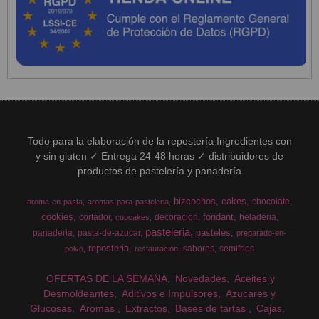
Todo para la elaboración de la repostería Ingredientes con
y sin gluten ✓ Entrega 24-48 horas ✓ distribuidores de
productos de pastelería y panadería
bizcochos
cakes
chocolate
aroma-en-pasta
aromas-para-pasteleria
cookies
fondant
cortador
decoracion
heladeria
cupcakes
pasteleria
pasteles
panaderia
pasta-de-azucar
preparado-en-
reposteria
sabores
semifrios
polvo
restauracion
OFERTAS DE LA SEMANA
Novedades
Aceites y
Desmoldeantes
Aditivos e Impulsores
Azucares y
Glucosas
Aromas
Extractos
Bases de tartas
Cajas