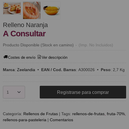
Relleno Naranja
A Consultar
Producto Disponible (Stock en camino)
-
(Imp. No Incluidos)
Costes de envío
Ver descripción
Marca
:
Zeelandia
•
EAN / Cod. Barras
:
A300026
•
Peso
:
2,7 Kg
Registrarse para comprar
Categoría:
Rellenos de Frutas
|
Tags:
rellenos-de-frutas
fruta-70%
rellenos-para-pasteleria
|
Comentarios