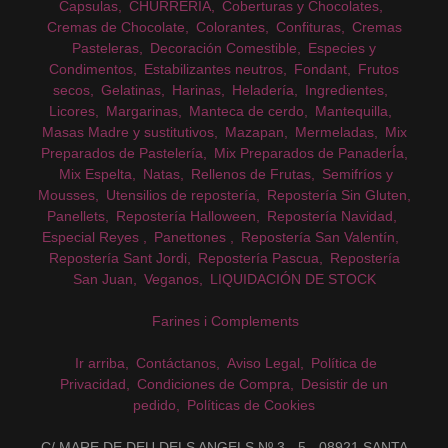
Capsulas
CHURRERIA
Coberturas y Chocolates
Cremas de Chocolate
Colorantes
Confituras
Cremas
Pasteleras
Decoración Comestible
Especies y
Condimentos
Estabilizantes neutros
Fondant
Frutos
secos
Gelatinas
Harinas
Heladería
Ingredientes
Licores
Margarinas
Manteca de cerdo
Mantequilla
Masas Madre y sustitutivos
Mazapan
Mermeladas
Mix
Preparados de Pastelería
Mix Preparados de PanaderÍa
Mix Espelta
Natas
Rellenos de Frutas
Semifríos y
Mousses
Utensilios de repostería
Repostería Sin Gluten
Panellets
Repostería Halloween
Repostería Navidad
Especial Reyes
Panettones
Repostería San Valentín
Repostería Sant Jordi
Repostería Pascua
Repostería
San Juan
Veganos
LIQUIDACIÓN DE STOCK
Farines i Complements
Ir arriba
Contáctanos
Aviso Legal
Política de
Privacidad
Condiciones de Compra
Desistir de un
pedido
Políticas de Cookies
C/ MARE DE DEU DELS ANGELS Nº 3 - 5 - 08921 SANTA