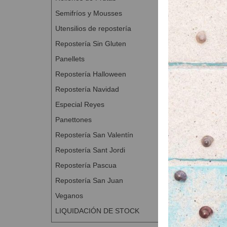
Semifríos y Mousses
Utensilios de repostería
Repostería Sin Gluten
Panellets
Repostería Halloween
Repostería Navidad
Especial Reyes
Panettones
Repostería San Valentín
Repostería Sant Jordi
Repostería Pascua
Repostería San Juan
Veganos
LIQUIDACIÓN DE STOCK