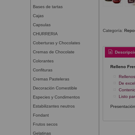
Bases de tartas
Cajas
Capsulas
Categoría:
Repos
CHURRERIA
Coberturas y Chocolates
Cremas de Chocolate
Descripci
Colorantes
Relleno Fre
Confituras
Rellenos
Cremas Pasteleras
De excel
Decoración Comestible
Contenid
Listo pa
Especies y Condimentos
Estabilizantes neutros
Presentación
Fondant
Frutos secos
Gelatinas