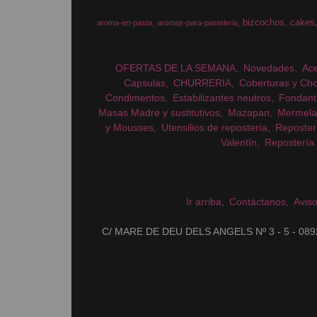
bizcochos
cakes
aroma-en-pasta
aromas-para-pasteleria
OFERTAS DE LA SEMANA
Novedades
Ac
Capsulas
CHURRERIA
Coberturas y Cho
Condimentos
Estabilizantes neutros
Fondant
Masas Madre y sustitutivos
Mazapan
Mermela
y Mousses
Utensilios de repostería
Reposter
Valentín
Repostería 
Ir arriba
Contáctanos
Avis
C/ MARE DE DEU DELS ANGELS Nº 3 - 5 - 089