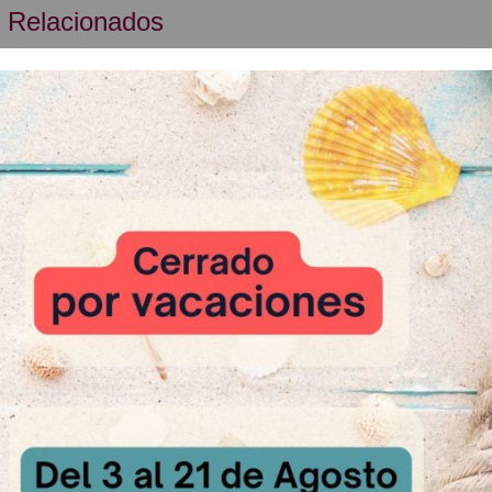
 Relacionados
-10 %
Cereza roj
A Cons
tartas 25cm
Trinea
sultar
A Consultar