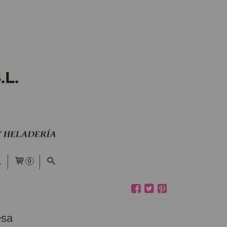
0
esa