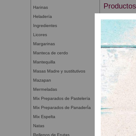
Productos
Harinas
Heladería
Ingredientes
Licores
Margarinas
Manteca de cerdo
Mantequilla
Masas Madre y sustitutivos
Mazapan
Caja para 
A Con
Mermeladas
Mix Preparados de Pastelería
Mix Preparados de PanaderÍa
Mix Espelta
Natas
Rellenos de Frutas