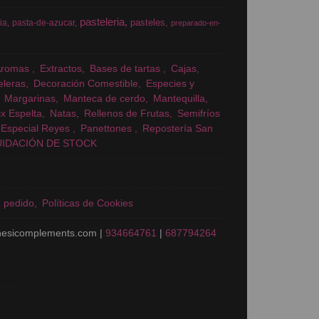
pasteleria
pasteles
ia
pasta-de-azucar
preparado-en-
Aromas
Extractos
Bases de tartas
Cajas
eleras
Decoración Comestible
Especies y
Margarinas
Manteca de cerdo
Mantequilla
x Espelta
Natas
Rellenos de Frutas
Semifríos
Especial Reyes
Panettones
Repostería San
UIDACIÓN DE STOCK
n pedido
Políticas de Cookies
nesicomplements.com |
934664761
|
687794264