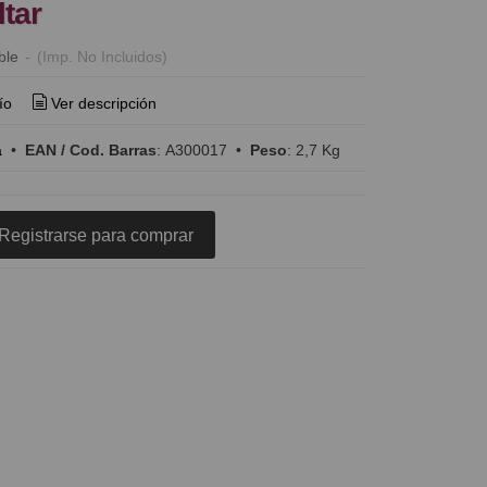
ltar
ble
-
(Imp. No Incluidos)
ío
Ver descripción
a
•
EAN / Cod. Barras
:
A300017
•
Peso
:
2,7 Kg
Registrarse para comprar