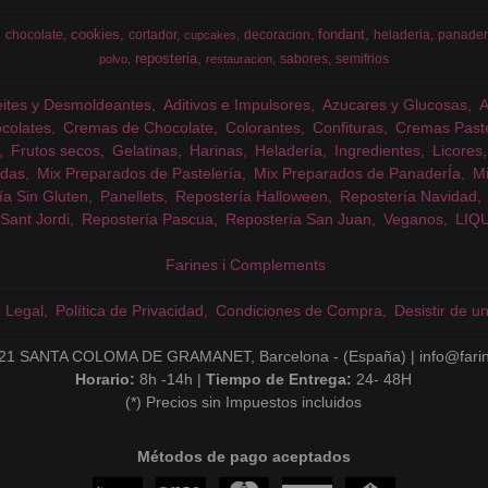
cookies
fondant
chocolate
cortador
decoracion
heladeria
panader
cupcakes
reposteria
sabores
semifrios
polvo
restauracion
eites y Desmoldeantes
Aditivos e Impulsores
Azucares y Glucosas
colates
Cremas de Chocolate
Colorantes
Confituras
Cremas Past
Frutos secos
Gelatinas
Harinas
Heladería
Ingredientes
Licores
das
Mix Preparados de Pastelería
Mix Preparados de PanaderÍa
Mi
ía Sin Gluten
Panellets
Repostería Halloween
Repostería Navidad
Sant Jordi
Repostería Pascua
Repostería San Juan
Veganos
LIQ
Farines i Complements
o Legal
Política de Privacidad
Condiciones de Compra
Desistir de u
21 SANTA COLOMA DE GRAMANET, Barcelona - (España) | info@fari
Horario:
8h -14h |
Tiempo de Entrega:
24- 48H
(*) Precios sin Impuestos incluidos
Métodos de pago aceptados