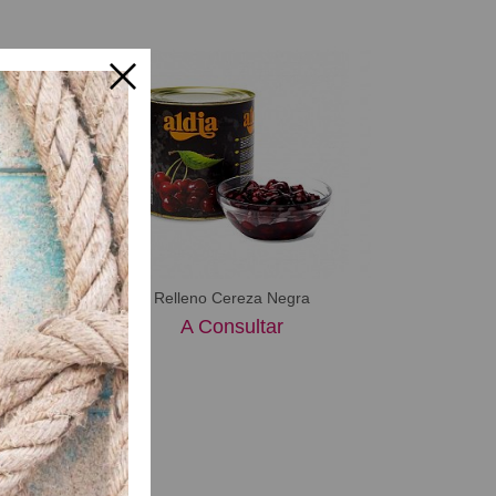
a entera
ultar
Relleno Cereza Negra
Relleno Fr
A Consultar
A Consu