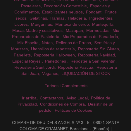
Pasteleras
Decoración Comestible
Especies y
Condimentos
Estabilizantes neutros
Fondant
Frutos
secos
Gelatinas
Harinas
Heladería
Ingredientes
Licores
Margarinas
Manteca de cerdo
Mantequilla
Masas Madre y sustitutivos
Mazapan
Mermeladas
Mix
Preparados de Pastelería
Mix Preparados de PanaderÍa
Mix Espelta
Natas
Rellenos de Frutas
Semifríos y
Mousses
Utensilios de repostería
Repostería Sin Gluten
Panellets
Repostería Halloween
Repostería Navidad
Especial Reyes
Panettones
Repostería San Valentín
Repostería Sant Jordi
Repostería Pascua
Repostería
San Juan
Veganos
LIQUIDACIÓN DE STOCK
Farines i Complements
Ir arriba
Contáctanos
Aviso Legal
Política de
Privacidad
Condiciones de Compra
Desistir de un
pedido
Políticas de Cookies
C/ MARE DE DEU DELS ANGELS Nº 3 - 5 - 08921 SANTA
COLOMA DE GRAMANET, Barcelona - (España) |