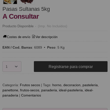
Pasas Sultanas 5kg
A Consultar
Producto Disponible
-
(Imp. No Incluidos)
Costes de envío
Ver descripción
EAN / Cod. Barras
:
6089
•
Peso
:
5 Kg
Registrarse para comprar
Categoría:
Frutos secos
|
Tags:
horno
decoracion
pasteleria
panettone
frutos-secos
panaderia
ideal-pasteleria
ideal-
panaderia
|
Comentarios