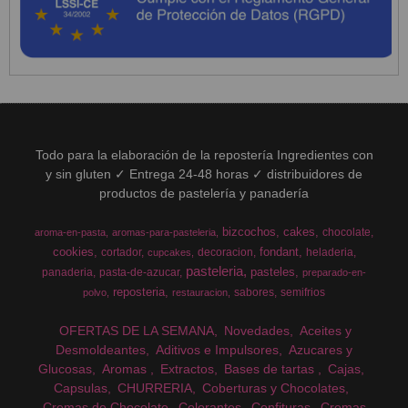
Todo para la elaboración de la repostería Ingredientes con
y sin gluten ✓ Entrega 24-48 horas ✓ distribuidores de
productos de pastelería y panadería
bizcochos
cakes
chocolate
aroma-en-pasta
aromas-para-pasteleria
cookies
fondant
cortador
decoracion
heladeria
cupcakes
pasteleria
pasteles
panaderia
pasta-de-azucar
preparado-en-
reposteria
sabores
semifrios
polvo
restauracion
OFERTAS DE LA SEMANA
Novedades
Aceites y
Desmoldeantes
Aditivos e Impulsores
Azucares y
Glucosas
Aromas
Extractos
Bases de tartas
Cajas
Capsulas
CHURRERIA
Coberturas y Chocolates
Cremas de Chocolate
Colorantes
Confituras
Cremas