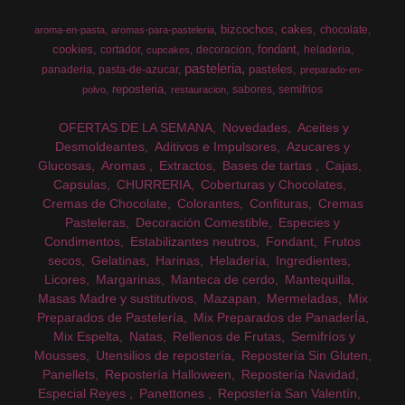
bizcochos
cakes
chocolate
aroma-en-pasta
aromas-para-pasteleria
cookies
fondant
cortador
decoracion
heladeria
cupcakes
pasteleria
pasteles
panaderia
pasta-de-azucar
preparado-en-
reposteria
sabores
semifrios
polvo
restauracion
OFERTAS DE LA SEMANA
Novedades
Aceites y
Desmoldeantes
Aditivos e Impulsores
Azucares y
Glucosas
Aromas
Extractos
Bases de tartas
Cajas
Capsulas
CHURRERIA
Coberturas y Chocolates
Cremas de Chocolate
Colorantes
Confituras
Cremas
Pasteleras
Decoración Comestible
Especies y
Condimentos
Estabilizantes neutros
Fondant
Frutos
secos
Gelatinas
Harinas
Heladería
Ingredientes
Licores
Margarinas
Manteca de cerdo
Mantequilla
Masas Madre y sustitutivos
Mazapan
Mermeladas
Mix
Preparados de Pastelería
Mix Preparados de PanaderÍa
Mix Espelta
Natas
Rellenos de Frutas
Semifríos y
Mousses
Utensilios de repostería
Repostería Sin Gluten
Panellets
Repostería Halloween
Repostería Navidad
Especial Reyes
Panettones
Repostería San Valentín