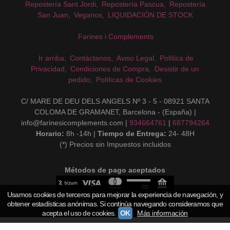
Repostería Sant Jordi
Repostería Pascua
Repostería
San Juan
Veganos
LIQUIDACIÓN DE STOCK
Farines i Complements
Ir arriba
Contáctanos
Aviso Legal
Política de
Privacidad
Condiciones de Compra
Desistir de un
pedido
Políticas de Cookies
C/ MARE DE DEU DELS ANGELS Nº 3 - 5 - 08921 SANTA
COLOMA DE GRAMANET, Barcelona - (España) |
info@farinesicomplements.com |
934664761
|
687794264
Horario:
8h -14h |
Tiempo de Entrega:
24- 48H
(*) Precios sin Impuestos incluidos
Métodos de pago aceptados
Usamos cookies de terceros para mejorar la experiencia de navegación, y
obtener estadísticas anónimas. Si continúa navegando consideramos que
acepta el uso de cookies.
OK
Más información
Farines i Complements s.l
- Copyright © 2026 [15240] - Con la tecnología de Palbin.com