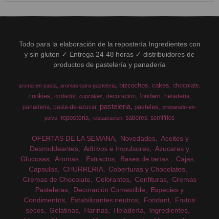
Todo para la elaboración de la repostería Ingredientes con
y sin gluten ✓ Entrega 24-48 horas ✓ distribuidores de
productos de pastelería y panadería
bizcochos
cakes
chocolate
aroma-en-pasta
aromas-para-pasteleria
cookies
fondant
cortador
decoracion
heladeria
cupcakes
pasteleria
pasteles
panaderia
pasta-de-azucar
preparado-en-
reposteria
sabores
semifrios
polvo
restauracion
OFERTAS DE LA SEMANA
Novedades
Aceites y
Desmoldeantes
Aditivos e Impulsores
Azucares y
Glucosas
Aromas
Extractos
Bases de tartas
Cajas
Capsulas
CHURRERIA
Coberturas y Chocolates
Cremas de Chocolate
Colorantes
Confituras
Cremas
Pasteleras
Decoración Comestible
Especies y
Condimentos
Estabilizantes neutros
Fondant
Frutos
secos
Gelatinas
Harinas
Heladería
Ingredientes