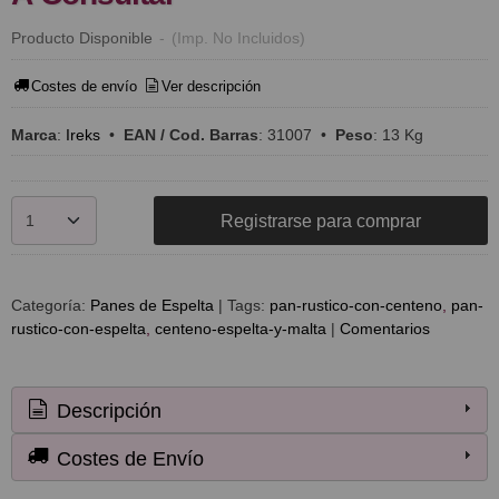
Producto Disponible
-
(Imp. No Incluidos)
Costes de envío
Ver descripción
Marca
:
Ireks
•
EAN / Cod. Barras
:
31007
•
Peso
:
13 Kg
Registrarse para comprar
Categoría:
Panes de Espelta
|
Tags:
pan-rustico-con-centeno
pan-
rustico-con-espelta
centeno-espelta-y-malta
|
Comentarios
Descripción
Costes de Envío