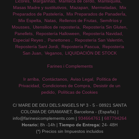
Licores
Margarinas
Manteca de cerdo
Mantequilla
Masas Madre y sustitutivos
Mazapan
Mermeladas
Mix
Preparados de Pastelería
Mix Preparados de PanaderÍa
Mix Espelta
Natas
Rellenos de Frutas
Semifríos y
Mousses
Utensilios de repostería
Repostería Sin Gluten
Panellets
Repostería Halloween
Repostería Navidad
Especial Reyes
Panettones
Repostería San Valentín
Repostería Sant Jordi
Repostería Pascua
Repostería
San Juan
Veganos
LIQUIDACIÓN DE STOCK
Farines i Complements
Ir arriba
Contáctanos
Aviso Legal
Política de
Privacidad
Condiciones de Compra
Desistir de un
pedido
Políticas de Cookies
C/ MARE DE DEU DELS ANGELS Nº 3 - 5 - 08921 SANTA
COLOMA DE GRAMANET, Barcelona - (España) |
info@farinesicomplements.com |
934664761
|
687794264
Horario:
8h -14h |
Tiempo de Entrega:
24- 48H
(*) Precios sin Impuestos incluidos