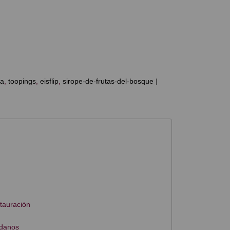
ia
toopings
eisflip
sirope-de-frutas-del-bosque
|
stauración
ndanos