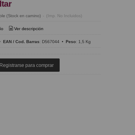
ltar
ble (Stock en camino)
-
(Imp. No Incluidos)
ío
Ver descripción
•
EAN / Cod. Barras
:
D567044
•
Peso
:
1,5 Kg
Registrarse para comprar