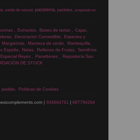
pasteleria
pasteles
ia
pasta-de-azucar
preparado-en-
Aromas
Extractos
Bases de tartas
Cajas
eleras
Decoración Comestible
Especies y
Margarinas
Manteca de cerdo
Mantequilla
x Espelta
Natas
Rellenos de Frutas
Semifríos
Especial Reyes
Panettones
Repostería San
UIDACIÓN DE STOCK
n pedido
Políticas de Cookies
nesicomplements.com |
934664761
|
687794264