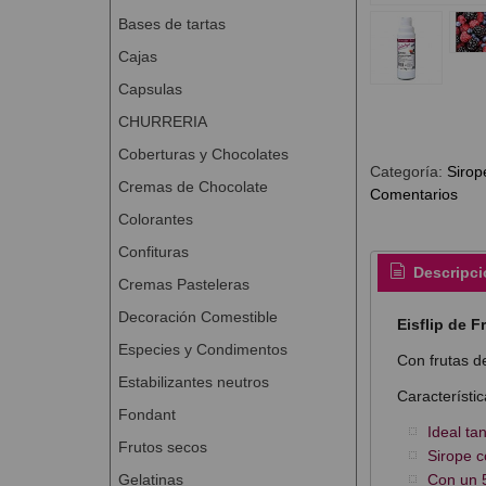
Bases de tartas
Cajas
Capsulas
CHURRERIA
Coberturas y Chocolates
Categoría:
Sirop
Cremas de Chocolate
Comentarios
Colorantes
Confituras
Descripci
Cremas Pasteleras
Decoración Comestible
Eisflip de 
Especies y Condimentos
Con frutas d
Estabilizantes neutros
Característic
Fondant
Ideal ta
Frutos secos
Sirope c
Gelatinas
Con un 