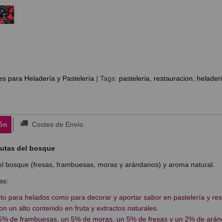
es para Heladería y Pastelería
|
Tags:
pasteleria
restauracion
helader
ón
Costes de Envío
Frutas del bosque
el bosque (fresas, frambuesas, moras y arándanos) y aroma natural.
as:
nto para helados como para decorar y aportar sabor en pastelería y re
on un alto contenido en fruta y extractos naturales.
5% de frambuesas, un 5% de moras, un 5% de fresas y un 2% de ará