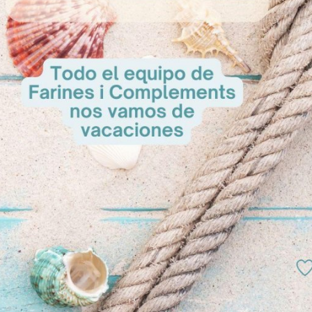
onsultar
A Co
Aromapaste de Pera Williams
A Consultar