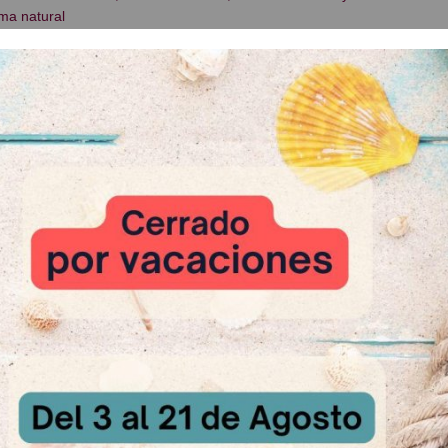
ma natural
| Sin gluten
: Botella de 1 Kg.
 Relacionados
deo Rojo
St Allery Li