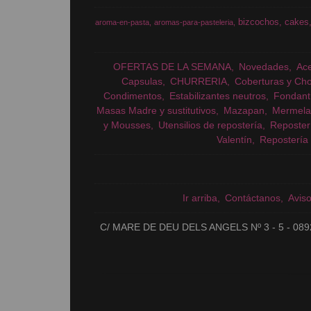
bizcochos
cakes
aroma-en-pasta
aromas-para-pasteleria
OFERTAS DE LA SEMANA
Novedades
Ac
Capsulas
CHURRERIA
Coberturas y Cho
Condimentos
Estabilizantes neutros
Fondant
Masas Madre y sustitutivos
Mazapan
Mermela
y Mousses
Utensilios de repostería
Reposter
Valentín
Repostería 
Ir arriba
Contáctanos
Avis
C/ MARE DE DEU DELS ANGELS Nº 3 - 5 - 089