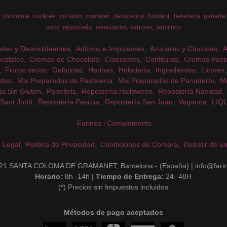
cookies
fondant
chocolate
cortador
decoracion
heladeria
panader
cupcakes
reposteria
sabores
semifrios
polvo
restauracion
eites y Desmoldeantes
Aditivos e Impulsores
Azucares y Glucosas
colates
Cremas de Chocolate
Colorantes
Confituras
Cremas Past
Frutos secos
Gelatinas
Harinas
Heladería
Ingredientes
Licores
das
Mix Preparados de Pastelería
Mix Preparados de PanaderÍa
Mi
ía Sin Gluten
Panellets
Repostería Halloween
Repostería Navidad
Sant Jordi
Repostería Pascua
Repostería San Juan
Veganos
LIQ
Farines i Complements
o Legal
Política de Privacidad
Condiciones de Compra
Desistir de u
21 SANTA COLOMA DE GRAMANET, Barcelona - (España) | info@fari
Horario:
8h -14h |
Tiempo de Entrega:
24- 48H
(*) Precios sin Impuestos incluidos
Métodos de pago aceptados