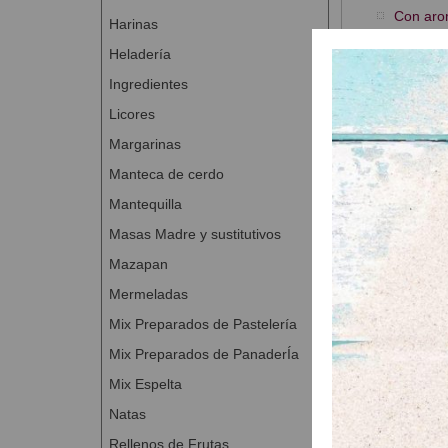
Con aro
Harinas
Vegano 
Heladería
Presentación
Ingredientes
Licores
Margarinas
Manteca de cerdo
Productos
Mantequilla
Masas Madre y sustitutivos
-10 %
Mazapan
Mermeladas
Mix Preparados de Pastelería
Mix Preparados de PanaderÍa
Mix Espelta
Natas
Arriba
Cabello de Angel Primera
Fi
Rellenos de Frutas