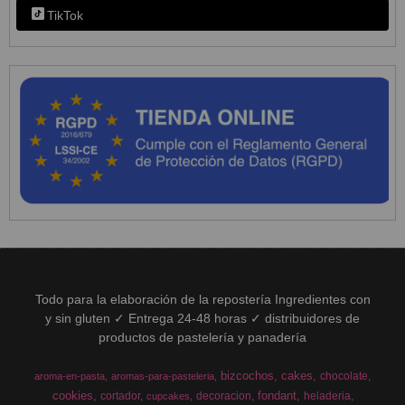
TikTok
Todo para la elaboración de la repostería Ingredientes con
y sin gluten ✓ Entrega 24-48 horas ✓ distribuidores de
productos de pastelería y panadería
bizcochos
cakes
chocolate
aroma-en-pasta
aromas-para-pasteleria
cookies
fondant
cortador
decoracion
heladeria
cupcakes