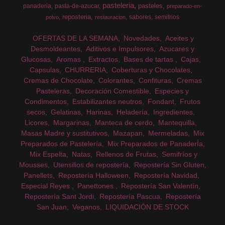
pasteleria
pasteles
panaderia
pasta-de-azucar
preparado-en-
reposteria
sabores
semifrios
polvo
restauracion
OFERTAS DE LA SEMANA
Novedades
Aceites y
Desmoldeantes
Aditivos e Impulsores
Azucares y
Glucosas
Aromas
Extractos
Bases de tartas
Cajas
Capsulas
CHURRERIA
Coberturas y Chocolates
Cremas de Chocolate
Colorantes
Confituras
Cremas
Pasteleras
Decoración Comestible
Especies y
Condimentos
Estabilizantes neutros
Fondant
Frutos
secos
Gelatinas
Harinas
Heladería
Ingredientes
Licores
Margarinas
Manteca de cerdo
Mantequilla
Masas Madre y sustitutivos
Mazapan
Mermeladas
Mix
Preparados de Pastelería
Mix Preparados de PanaderÍa
Mix Espelta
Natas
Rellenos de Frutas
Semifríos y
Mousses
Utensilios de repostería
Repostería Sin Gluten
Panellets
Repostería Halloween
Repostería Navidad
Especial Reyes
Panettones
Repostería San Valentín
Repostería Sant Jordi
Repostería Pascua
Repostería
San Juan
Veganos
LIQUIDACIÓN DE STOCK