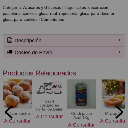
Categoría:
Azucares y Glucosas
|
Tags:
cakes
decoracion
pasteleria
cookies
glasa-real
reposteria
glasa-para-decorar
glasa-para-cookies
|
Comentarios
Descripción
Costes de Envío
Productos Relacionados
-50 %
Set 4
cortadores
Portal de Belén
Azúcar Lustre
Credi paste
Mazapán
A Consultar
Azul 1Kg
A Consultar
A Consultar
A Consultar