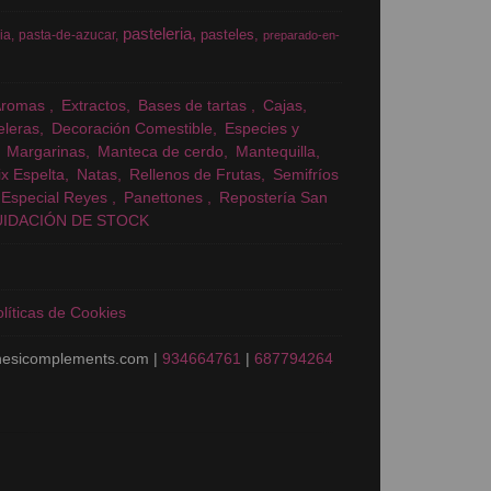
pasteleria
pasteles
ia
pasta-de-azucar
preparado-en-
Aromas
Extractos
Bases de tartas
Cajas
eleras
Decoración Comestible
Especies y
Margarinas
Manteca de cerdo
Mantequilla
x Espelta
Natas
Rellenos de Frutas
Semifríos
Especial Reyes
Panettones
Repostería San
UIDACIÓN DE STOCK
líticas de Cookies
nesicomplements.com |
934664761
|
687794264