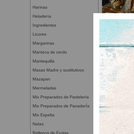
Harinas
Heladería
Ingredientes
Licores
Margarinas
Mella 
A Con
Manteca de cerdo
Mantequilla
Masas Madre y sustitutivos
Mazapan
Mermeladas
Mix Preparados de Pastelería
Mix Preparados de PanaderÍa
Mix Espelta
Natas
Rellenos de Frutas