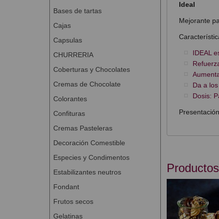
Ideal
Bases de tartas
Mejorante pa
Cajas
Característic
Capsulas
IDEAL es
CHURRERIA
Refuerza
Coberturas y Chocolates
Aumenta 
Cremas de Chocolate
Da a los
Dosis: P
Colorantes
Presentación
Confituras
Cremas Pasteleras
Decoración Comestible
Especies y Condimentos
Productos
Estabilizantes neutros
Fondant
Frutos secos
Gelatinas