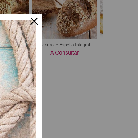
ppings
Harina de Espelta Integral
Mella Berliner
ultar
A Consultar
A Consu