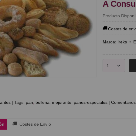
A Consu
Producto Disponi
Costes de env
Marca
:
Ireks
•
E
antes
|
Tags:
pan
bolleria
mejorante
panes-especiales
|
Comentarios
ón
Costes de Envío