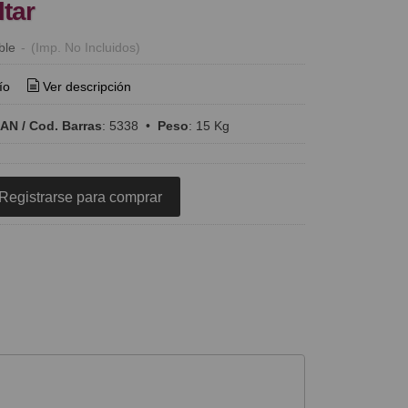
ltar
ble
-
(Imp. No Incluidos)
ío
Ver descripción
AN / Cod. Barras
:
5338
•
Peso
:
15 Kg
Registrarse para comprar