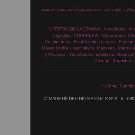
bizcochos
cakes
aroma-en-pasta
aromas-para-pasteleria
OFERTAS DE LA SEMANA
Novedades
Ac
Capsulas
CHURRERIA
Coberturas y Cho
Condimentos
Estabilizantes neutros
Fondant
Masas Madre y sustitutivos
Mazapan
Mermela
y Mousses
Utensilios de repostería
Reposter
Valentín
Repostería 
Ir arriba
Contáct
C/ MARE DE DEU DELS ANGELS Nº 3 - 5 - 089