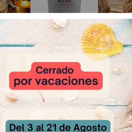
Cookie
Mella Trieb
Ireks To
sultar
A Consultar
A Cons