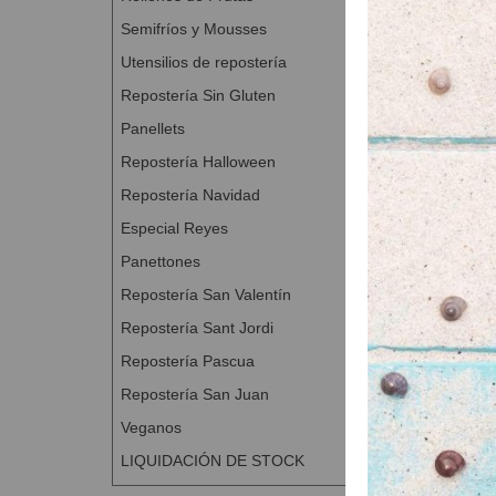
Semifríos y Mousses
Utensilios de repostería
Repostería Sin Gluten
Panellets
Repostería Halloween
Repostería Navidad
Especial Reyes
Panettones
Repostería San Valentín
Repostería Sant Jordi
Repostería Pascua
Repostería San Juan
Veganos
LIQUIDACIÓN DE STOCK