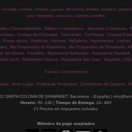
cookies
fondant
chocolate
cortador
decoracion
heladeria
panader
cupcakes
reposteria
sabores
semifrios
polvo
restauracion
eites y Desmoldeantes
Aditivos e Impulsores
Azucares y Glucosas
colates
Cremas de Chocolate
Colorantes
Confituras
Cremas Past
Frutos secos
Gelatinas
Harinas
Heladería
Ingredientes
Licores
das
Mix Preparados de Pastelería
Mix Preparados de PanaderÍa
Mi
ía Sin Gluten
Panellets
Repostería Halloween
Repostería Navidad
Sant Jordi
Repostería Pascua
Repostería San Juan
Veganos
LIQ
Farines i Complements
anos
Aviso Legal
Política de Privacidad
Condiciones de Compra
Po
21 SANTA COLOMA DE GRAMANET, Barcelona - (España) | info@fari
Horario:
8h -14h |
Tiempo de Entrega:
24- 48H
(*) Precios sin Impuestos incluidos
Métodos de pago aceptados