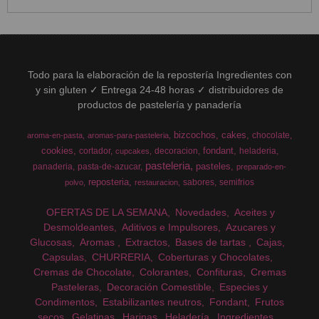
Todo para la elaboración de la repostería Ingredientes con
y sin gluten ✓ Entrega 24-48 horas ✓ distribuidores de
productos de pastelería y panadería
bizcochos
cakes
chocolate
aroma-en-pasta
aromas-para-pasteleria
cookies
fondant
cortador
decoracion
heladeria
cupcakes
pasteleria
pasteles
panaderia
pasta-de-azucar
preparado-en-
reposteria
sabores
semifrios
polvo
restauracion
OFERTAS DE LA SEMANA
Novedades
Aceites y
Desmoldeantes
Aditivos e Impulsores
Azucares y
Glucosas
Aromas
Extractos
Bases de tartas
Cajas
Capsulas
CHURRERIA
Coberturas y Chocolates
Cremas de Chocolate
Colorantes
Confituras
Cremas
Pasteleras
Decoración Comestible
Especies y
Condimentos
Estabilizantes neutros
Fondant
Frutos
secos
Gelatinas
Harinas
Heladería
Ingredientes