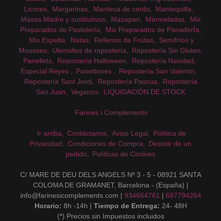
Licores
Margarinas
Manteca de cerdo
Mantequilla
Masas Madre y sustitutivos
Mazapan
Mermeladas
Mix
Preparados de Pastelería
Mix Preparados de PanaderÍa
Mix Espelta
Natas
Rellenos de Frutas
Semifríos y
Mousses
Utensilios de repostería
Repostería Sin Gluten
Panellets
Repostería Halloween
Repostería Navidad
Especial Reyes
Panettones
Repostería San Valentín
Repostería Sant Jordi
Repostería Pascua
Repostería
San Juan
Veganos
LIQUIDACIÓN DE STOCK
Farines i Complements
Ir arriba
Contáctanos
Aviso Legal
Política de
Privacidad
Condiciones de Compra
Desistir de un
pedido
Políticas de Cookies
C/ MARE DE DEU DELS ANGELS Nº 3 - 5 - 08921 SANTA
COLOMA DE GRAMANET, Barcelona - (España) |
info@farinesicomplements.com |
934664761
|
687794264
Horario:
8h -14h |
Tiempo de Entrega:
24- 48H
(*) Precios sin Impuestos incluidos