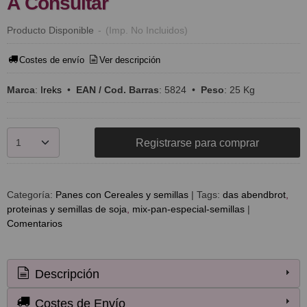
A Consultar
Producto Disponible
-
(Imp. No Incluidos)
Costes de envío
Ver descripción
Marca
:
Ireks
•
EAN / Cod. Barras
:
5824
•
Peso
:
25 Kg
Registrarse para comprar
Categoría:
Panes con Cereales y semillas
|
Tags:
das abendbrot
proteinas y semillas de soja
mix-pan-especial-semillas
|
Comentarios
Descripción
Costes de Envío