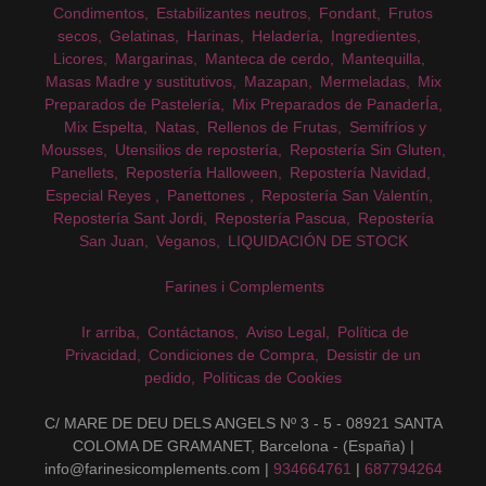
Condimentos
Estabilizantes neutros
Fondant
Frutos
secos
Gelatinas
Harinas
Heladería
Ingredientes
Licores
Margarinas
Manteca de cerdo
Mantequilla
Masas Madre y sustitutivos
Mazapan
Mermeladas
Mix
Preparados de Pastelería
Mix Preparados de PanaderÍa
Mix Espelta
Natas
Rellenos de Frutas
Semifríos y
Mousses
Utensilios de repostería
Repostería Sin Gluten
Panellets
Repostería Halloween
Repostería Navidad
Especial Reyes
Panettones
Repostería San Valentín
Repostería Sant Jordi
Repostería Pascua
Repostería
San Juan
Veganos
LIQUIDACIÓN DE STOCK
Farines i Complements
Ir arriba
Contáctanos
Aviso Legal
Política de
Privacidad
Condiciones de Compra
Desistir de un
pedido
Políticas de Cookies
C/ MARE DE DEU DELS ANGELS Nº 3 - 5 - 08921 SANTA
COLOMA DE GRAMANET, Barcelona - (España) |
info@farinesicomplements.com |
934664761
|
687794264