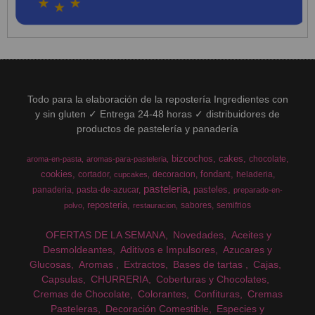
Todo para la elaboración de la repostería Ingredientes con
y sin gluten ✓ Entrega 24-48 horas ✓ distribuidores de
productos de pastelería y panadería
bizcochos
cakes
chocolate
aroma-en-pasta
aromas-para-pasteleria
cookies
fondant
cortador
decoracion
heladeria
cupcakes
pasteleria
pasteles
panaderia
pasta-de-azucar
preparado-en-
reposteria
sabores
semifrios
polvo
restauracion
OFERTAS DE LA SEMANA
Novedades
Aceites y
Desmoldeantes
Aditivos e Impulsores
Azucares y
Glucosas
Aromas
Extractos
Bases de tartas
Cajas
Capsulas
CHURRERIA
Coberturas y Chocolates
Cremas de Chocolate
Colorantes
Confituras
Cremas
Pasteleras
Decoración Comestible
Especies y