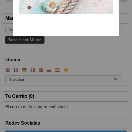
Marcas
Idioma
Tu Carrito (0)
El carrito de la compra está vacío
Redes Sociales