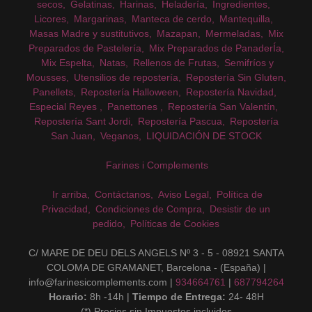
secos
Gelatinas
Harinas
Heladería
Ingredientes
Licores
Margarinas
Manteca de cerdo
Mantequilla
Masas Madre y sustitutivos
Mazapan
Mermeladas
Mix
Preparados de Pastelería
Mix Preparados de PanaderÍa
Mix Espelta
Natas
Rellenos de Frutas
Semifríos y
Mousses
Utensilios de repostería
Repostería Sin Gluten
Panellets
Repostería Halloween
Repostería Navidad
Especial Reyes
Panettones
Repostería San Valentín
Repostería Sant Jordi
Repostería Pascua
Repostería
San Juan
Veganos
LIQUIDACIÓN DE STOCK
Farines i Complements
Ir arriba
Contáctanos
Aviso Legal
Política de
Privacidad
Condiciones de Compra
Desistir de un
pedido
Políticas de Cookies
C/ MARE DE DEU DELS ANGELS Nº 3 - 5 - 08921 SANTA
COLOMA DE GRAMANET, Barcelona - (España) |
info@farinesicomplements.com |
934664761
|
687794264
Horario:
8h -14h |
Tiempo de Entrega:
24- 48H
(*) Precios sin Impuestos incluidos