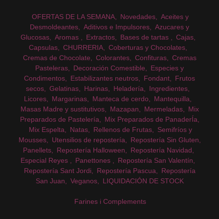
OFERTAS DE LA SEMANA
Novedades
Aceites y
Desmoldeantes
Aditivos e Impulsores
Azucares y
Glucosas
Aromas
Extractos
Bases de tartas
Cajas
Capsulas
CHURRERIA
Coberturas y Chocolates
Cremas de Chocolate
Colorantes
Confituras
Cremas
Pasteleras
Decoración Comestible
Especies y
Condimentos
Estabilizantes neutros
Fondant
Frutos
secos
Gelatinas
Harinas
Heladería
Ingredientes
Licores
Margarinas
Manteca de cerdo
Mantequilla
Masas Madre y sustitutivos
Mazapan
Mermeladas
Mix
Preparados de Pastelería
Mix Preparados de PanaderÍa
Mix Espelta
Natas
Rellenos de Frutas
Semifríos y
Mousses
Utensilios de repostería
Repostería Sin Gluten
Panellets
Repostería Halloween
Repostería Navidad
Especial Reyes
Panettones
Repostería San Valentín
Repostería Sant Jordi
Repostería Pascua
Repostería
San Juan
Veganos
LIQUIDACIÓN DE STOCK
Farines i Complements