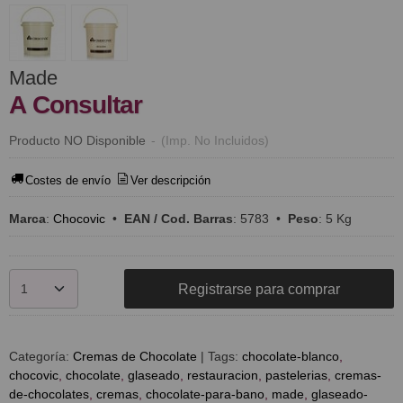
Made
A Consultar
Producto NO Disponible
-
(Imp. No Incluidos)
Costes de envío
Ver descripción
Marca
:
Chocovic
•
EAN / Cod. Barras
:
5783
•
Peso
:
5 Kg
Registrarse para comprar
Categoría:
Cremas de Chocolate
|
Tags:
chocolate-blanco
chocovic
chocolate
glaseado
restauracion
pastelerias
cremas-
de-chocolates
cremas
chocolate-para-bano
made
glaseado-