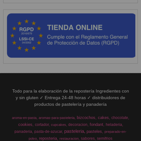
Todo para la elaboración de la repostería Ingredientes con
y sin gluten ✓ Entrega 24-48 horas ✓ distribuidores de
productos de pastelería y panadería
bizcochos
cakes
chocolate
aroma-en-pasta
aromas-para-pasteleria
cookies
fondant
cortador
decoracion
heladeria
cupcakes
pasteleria
pasteles
panaderia
pasta-de-azucar
preparado-en-
reposteria
sabores
semifrios
polvo
restauracion