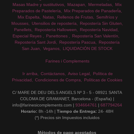
Masas Madre y sustitutivos
Mazapan
Mermeladas
Mix
Preparados de Pastelería
Mix Preparados de PanaderÍa
Mix Espelta
Natas
Rellenos de Frutas
Semifríos y
Mousses
Utensilios de repostería
Repostería Sin Gluten
Panellets
Repostería Halloween
Repostería Navidad
Especial Reyes
Panettones
Repostería San Valentín
Repostería Sant Jordi
Repostería Pascua
Repostería
San Juan
Veganos
LIQUIDACIÓN DE STOCK
Farines i Complements
Ir arriba
Contáctanos
Aviso Legal
Política de
Privacidad
Condiciones de Compra
Políticas de Cookies
C/ MARE DE DEU DELS ANGELS Nº 3 - 5 - 08921 SANTA
COLOMA DE GRAMANET, Barcelona - (España) |
info@farinesicomplements.com |
934664761
|
687794264
Horario:
8h -14h |
Tiempo de Entrega:
24- 48H
(*) Precios sin Impuestos incluidos
Métodos de pago aceptados