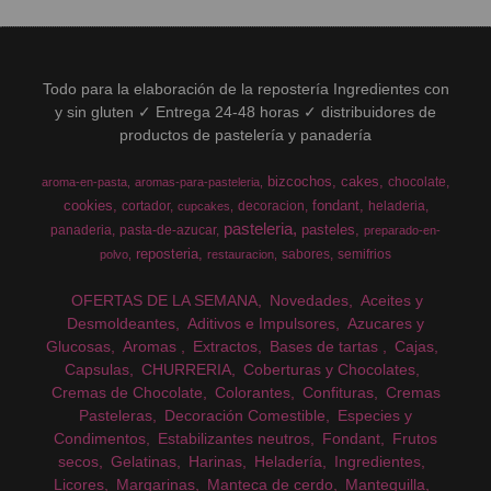
Todo para la elaboración de la repostería Ingredientes con
y sin gluten ✓ Entrega 24-48 horas ✓ distribuidores de
productos de pastelería y panadería
bizcochos
cakes
chocolate
aroma-en-pasta
aromas-para-pasteleria
cookies
fondant
cortador
decoracion
heladeria
cupcakes
pasteleria
pasteles
panaderia
pasta-de-azucar
preparado-en-
reposteria
sabores
semifrios
polvo
restauracion
OFERTAS DE LA SEMANA
Novedades
Aceites y
Desmoldeantes
Aditivos e Impulsores
Azucares y
Glucosas
Aromas
Extractos
Bases de tartas
Cajas
Capsulas
CHURRERIA
Coberturas y Chocolates
Cremas de Chocolate
Colorantes
Confituras
Cremas
Pasteleras
Decoración Comestible
Especies y
Condimentos
Estabilizantes neutros
Fondant
Frutos
secos
Gelatinas
Harinas
Heladería
Ingredientes
Licores
Margarinas
Manteca de cerdo
Mantequilla