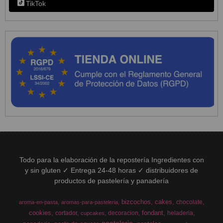
TikTok
Todo para la elaboración de la repostería Ingredientes con
y sin gluten ✓ Entrega 24-48 horas ✓ distribuidores de
productos de pastelería y panadería
bizcochos
cakes
chocolate
aroma-en-pasta
aromas-para-pasteleria
cookies
fondant
cortador
decoracion
heladeria
cupcakes