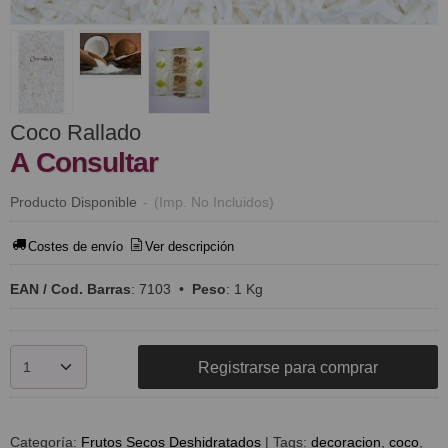
Coco Rallado
A Consultar
Producto Disponible
-
(Imp. No Incluidos)
Costes de envío
Ver descripción
EAN / Cod. Barras
:
7103
•
Peso
:
1 Kg
Registrarse para comprar
Categoría:
Frutos Secos Deshidratados
|
Tags:
decoracion
coco