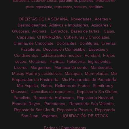
pasteleria
pasteles
panaderia
pasta-de-azucar
preparado-en-
reposteria
sabores
semifrios
polvo
restauracion
OFERTAS DE LA SEMANA
Novedades
Aceites y
Desmoldeantes
Aditivos e Impulsores
Azucares y
Glucosas
Aromas
Extractos
Bases de tartas
Cajas
Capsulas
CHURRERIA
Coberturas y Chocolates
Cremas de Chocolate
Colorantes
Confituras
Cremas
Pasteleras
Decoración Comestible
Especies y
Condimentos
Estabilizantes neutros
Fondant
Frutos
secos
Gelatinas
Harinas
Heladería
Ingredientes
Licores
Margarinas
Manteca de cerdo
Mantequilla
Masas Madre y sustitutivos
Mazapan
Mermeladas
Mix
Preparados de Pastelería
Mix Preparados de PanaderÍa
Mix Espelta
Natas
Rellenos de Frutas
Semifríos y
Mousses
Utensilios de repostería
Repostería Sin Gluten
Panellets
Repostería Halloween
Repostería Navidad
Especial Reyes
Panettones
Repostería San Valentín
Repostería Sant Jordi
Repostería Pascua
Repostería
San Juan
Veganos
LIQUIDACIÓN DE STOCK
Farines i Complements