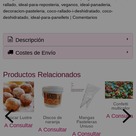
rallado
ideal-para-reposteria
veganos
ideal-panaderia
decoracion-pasteleria
coco-rallado-i-deshidratado
coco-
deshidratado
ideal-para-panellets
|
Comentarios
Descripción
Costes de Envío
Productos Relacionados
Confetti
multicolor
A Consultar
Azúcar Lustre
Discos de
Mangas
naranja
Pasteleras
A Consultar
Uniuso
A Consultar
A Consultar