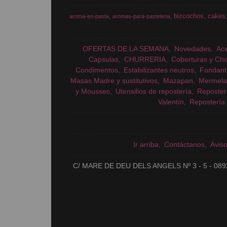
bizcochos
cakes
aroma-en-pasta
aromas-para-pasteleria
OFERTAS DE LA SEMANA
Novedades
Ac
Capsulas
CHURRERIA
Coberturas y Cho
Condimentos
Estabilizantes neutros
Fondant
Masas Madre y sustitutivos
Mazapan
Mermela
y Mousses
Utensilios de repostería
Reposter
Valentín
Repostería 
Ir arriba
Contáctanos
Avis
C/ MARE DE DEU DELS ANGELS Nº 3 - 5 - 089