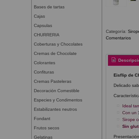
Bases de tartas
Cajas
Capsulas
Categoría:
Sirop
CHURRERIA
Comentarios
Coberturas y Chocolates
Cremas de Chocolate
Descripci
Colorantes
Confituras
Eisflip de 
Cremas Pasteleras
Delicado sab
Decoración Comestible
Característic
Especies y Condimentos
Ideal ta
Estabilizantes neutros
Con un 
Fondant
Sirope c
Sin glut
Frutos secos
Presentación
Gelatinas