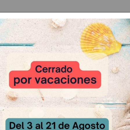
 Relacionados
-10 %
 Lustre
Zeylon
sultar
A Consultar
Aromapaste de 