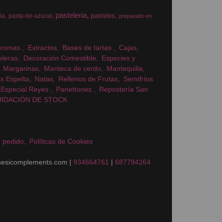
pasteleria
pasteles
ia
pasta-de-azucar
preparado-en-
Aromas
Extractos
Bases de tartas
Cajas
eleras
Decoración Comestible
Especies y
Margarinas
Manteca de cerdo
Mantequilla
x Espelta
Natas
Rellenos de Frutas
Semifríos
Especial Reyes
Panettones
Repostería San
UIDACIÓN DE STOCK
n pedido
Políticas de Cookies
nesicomplements.com |
934664761
|
687794264