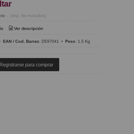
ltar
ble
-
(Imp. No Incluidos)
ío
Ver descripción
•
EAN / Cod. Barras
:
D597041
•
Peso
:
1,5 Kg
Registrarse para comprar