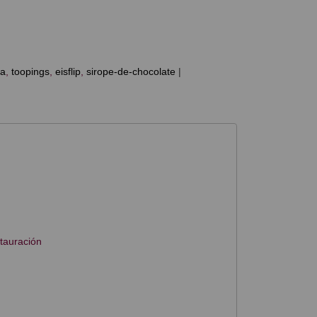
ia
toopings
eisflip
sirope-de-chocolate
|
stauración