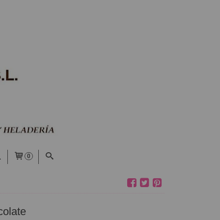
0
colate