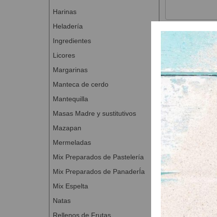
Harinas
Heladería
Ingredientes
Productos
Licores
Margarinas
Manteca de cerdo
Mantequilla
Masas Madre y sustitutivos
Mazapan
Mermeladas
Mix Preparados de Pastelería
Mix Preparados de PanaderÍa
Azúcar
A Con
Mix Espelta
Natas
Rellenos de Frutas