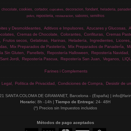
cookies
fondant
chocolate
cortador
decoracion
heladeria
panader
cupcakes
reposteria
sabores
semifrios
polvo
restauracion
eites y Desmoldeantes
Aditivos e Impulsores
Azucares y Glucosas
colates
Cremas de Chocolate
Colorantes
Confituras
Cremas Past
Frutos secos
Gelatinas
Harinas
Heladería
Ingredientes
Licores
das
Mix Preparados de Pastelería
Mix Preparados de PanaderÍa
Mi
ía Sin Gluten
Panellets
Repostería Halloween
Repostería Navidad
Sant Jordi
Repostería Pascua
Repostería San Juan
Veganos
LIQ
Farines i Complements
o Legal
Política de Privacidad
Condiciones de Compra
Desistir de u
21 SANTA COLOMA DE GRAMANET, Barcelona - (España) | info@fari
Horario:
8h -14h |
Tiempo de Entrega:
24- 48H
(*) Precios sin Impuestos incluidos
Métodos de pago aceptados