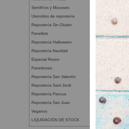
Semifríos y Mousses
Utensilios de repostería
Repostería Sin Gluten
Panellets
Repostería Halloween
Repostería Navidad
Especial Reyes
Panettones
Repostería San Valentín
Repostería Sant Jordi
Repostería Pascua
Repostería San Juan
Veganos
LIQUIDACIÓN DE STOCK