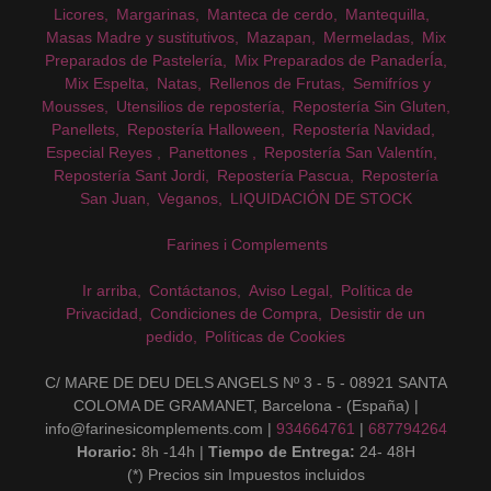
Licores
Margarinas
Manteca de cerdo
Mantequilla
Masas Madre y sustitutivos
Mazapan
Mermeladas
Mix
Preparados de Pastelería
Mix Preparados de PanaderÍa
Mix Espelta
Natas
Rellenos de Frutas
Semifríos y
Mousses
Utensilios de repostería
Repostería Sin Gluten
Panellets
Repostería Halloween
Repostería Navidad
Especial Reyes
Panettones
Repostería San Valentín
Repostería Sant Jordi
Repostería Pascua
Repostería
San Juan
Veganos
LIQUIDACIÓN DE STOCK
Farines i Complements
Ir arriba
Contáctanos
Aviso Legal
Política de
Privacidad
Condiciones de Compra
Desistir de un
pedido
Políticas de Cookies
C/ MARE DE DEU DELS ANGELS Nº 3 - 5 - 08921 SANTA
COLOMA DE GRAMANET, Barcelona - (España) |
info@farinesicomplements.com |
934664761
|
687794264
Horario:
8h -14h |
Tiempo de Entrega:
24- 48H
(*) Precios sin Impuestos incluidos