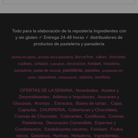
Todo para la elaboración de la repostería Ingredientes con
y sin gluten ✓ Entrega 24-48 horas ✓ distribuidores de
productos de pastelería y panadería
bizcochos
cakes
chocolate
aroma-en-pasta
aromas-para-pasteleria
cookies
fondant
cortador
decoracion
heladeria
cupcakes
pasteleria
pasteles
panaderia
pasta-de-azucar
preparado-en-
reposteria
sabores
semifrios
polvo
restauracion
OFERTAS DE LA SEMANA
Novedades
Aceites y
Desmoldeantes
Aditivos e Impulsores
Azucares y
Glucosas
Aromas
Extractos
Bases de tartas
Cajas
Capsulas
CHURRERIA
Coberturas y Chocolates
Cremas de Chocolate
Colorantes
Confituras
Cremas
Pasteleras
Decoración Comestible
Especies y
Condimentos
Estabilizantes neutros
Fondant
Frutos
secos
Gelatinas
Harinas
Heladería
Ingredientes