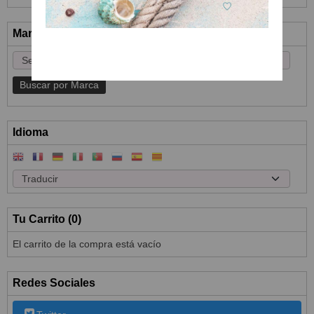
Marcas
Idioma
Tu Carrito (0)
El carrito de la compra está vacío
Redes Sociales