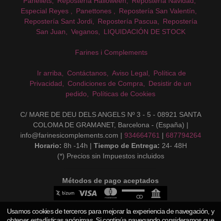
Panellets
Repostería Halloween
Repostería Navidad
Especial Reyes
Panettones
Repostería San Valentín
Repostería Sant Jordi
Repostería Pascua
Repostería
San Juan
Veganos
LIQUIDACIÓN DE STOCK
Farines i Complements
Ir arriba
Contáctanos
Aviso Legal
Política de
Privacidad
Condiciones de Compra
Desistir de un
pedido
Políticas de Cookies
C/ MARE DE DEU DELS ANGELS Nº 3 - 5 - 08921 SANTA
COLOMA DE GRAMANET, Barcelona - (España) |
info@farinesicomplements.com |
934664761
|
687794264
Horario:
8h -14h |
Tiempo de Entrega:
24- 48H
(*) Precios sin Impuestos incluidos
Métodos de pago aceptados
Usamos cookies de terceros para mejorar la experiencia de navegación, y
obtener estadísticas anónimas. Si continúa navegando consideramos que