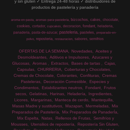
y sin gluten ✓ Entrega 24-48 horas ✓ distribuidores de
productos de pastelería y panadería
bizcochos
cakes
chocolate
aroma-en-pasta
aromas-para-pasteleria
cookies
fondant
cortador
decoracion
heladeria
cupcakes
pasteleria
pasteles
panaderia
pasta-de-azucar
preparado-en-
reposteria
sabores
semifrios
polvo
restauracion
OFERTAS DE LA SEMANA
Novedades
Aceites y
Desmoldeantes
Aditivos e Impulsores
Azucares y
Glucosas
Aromas
Extractos
Bases de tartas
Cajas
Capsulas
CHURRERIA
Coberturas y Chocolates
Cremas de Chocolate
Colorantes
Confituras
Cremas
Pasteleras
Decoración Comestible
Especies y
Condimentos
Estabilizantes neutros
Fondant
Frutos
secos
Gelatinas
Harinas
Heladería
Ingredientes
Licores
Margarinas
Manteca de cerdo
Mantequilla
Masas Madre y sustitutivos
Mazapan
Mermeladas
Mix
Preparados de Pastelería
Mix Preparados de PanaderÍa
Mix Espelta
Natas
Rellenos de Frutas
Semifríos y
Mousses
Utensilios de repostería
Repostería Sin Gluten