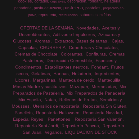
cookies
fondant
cortador
decoracion
heladeria
cupcakes
pasteleria
pasteles
panaderia
pasta-de-azucar
preparado-en-
reposteria
sabores
semifrios
polvo
restauracion
OFERTAS DE LA SEMANA
Novedades
Aceites y
Desmoldeantes
Aditivos e Impulsores
Azucares y
Glucosas
Aromas
Extractos
Bases de tartas
Cajas
Capsulas
CHURRERIA
Coberturas y Chocolates
Cremas de Chocolate
Colorantes
Confituras
Cremas
Pasteleras
Decoración Comestible
Especies y
Condimentos
Estabilizantes neutros
Fondant
Frutos
secos
Gelatinas
Harinas
Heladería
Ingredientes
Licores
Margarinas
Manteca de cerdo
Mantequilla
Masas Madre y sustitutivos
Mazapan
Mermeladas
Mix
Preparados de Pastelería
Mix Preparados de PanaderÍa
Mix Espelta
Natas
Rellenos de Frutas
Semifríos y
Mousses
Utensilios de repostería
Repostería Sin Gluten
Panellets
Repostería Halloween
Repostería Navidad
Especial Reyes
Panettones
Repostería San Valentín
Repostería Sant Jordi
Repostería Pascua
Repostería
San Juan
Veganos
LIQUIDACIÓN DE STOCK