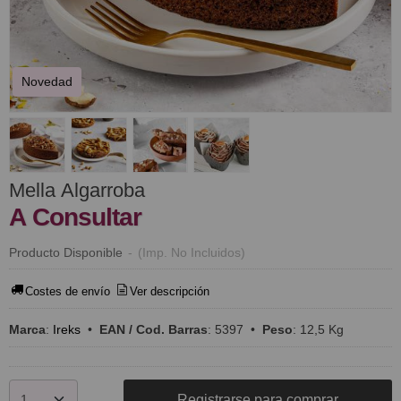
Novedad
Mella Algarroba
A Consultar
Producto Disponible
-
(Imp. No Incluidos)
Costes de envío
Ver descripción
Marca
:
Ireks
•
EAN / Cod. Barras
:
5397
•
Peso
:
12,5 Kg
Registrarse para comprar