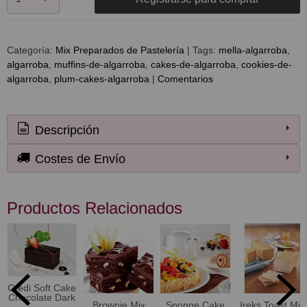
Categoría:
Mix Preparados de Pastelería
|
Tags:
mella-algarroba
algarroba
muffins-de-algarroba
cakes-de-algarroba
cookies-de-
algarroba
plum-cakes-algarroba
|
Comentarios
Descripción
Costes de Envío
Productos Relacionados
Credi Soft Cake
Chocolate Dark
Brownie Mix
Sponge Cake
Ireks Toast Mix