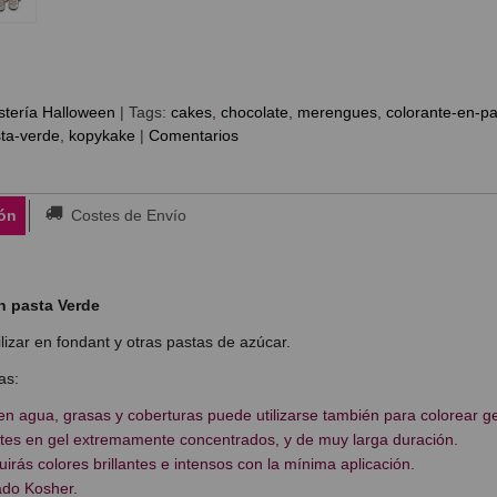
tería Halloween
|
Tags:
cakes
chocolate
merengues
colorante-en-pa
sta-verde
kopykake
|
Comentarios
ón
Costes de Envío
n pasta Verde
ilizar en fondant y otras pastas de azúcar.
as:
en agua, grasas y coberturas puede utilizarse también para colorear g
es en gel extremamente concentrados, y de muy larga duración.
rás colores brillantes e intensos con la mínima aplicación.
ado Kosher.