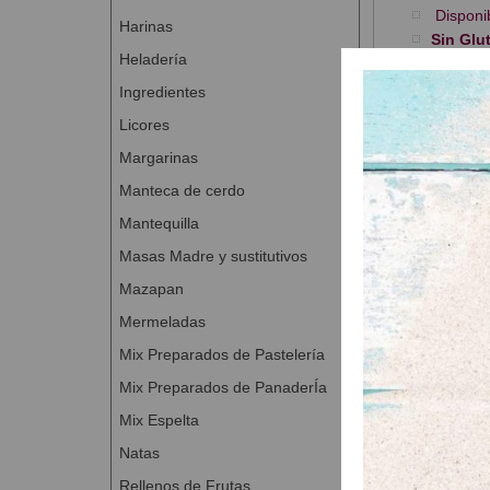
Disponib
Harinas
Sin Glut
Heladería
Presentación
Ingredientes
Licores
Margarinas
Manteca de cerdo
Productos
Mantequilla
Masas Madre y sustitutivos
Mazapan
Mermeladas
Mix Preparados de Pastelería
Mix Preparados de PanaderÍa
Mix Espelta
Natas
Rellenos de Frutas