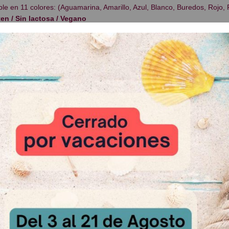
le en 11 colores: (Aguamarina, Amarillo, Azul, Blanco, Buredos, Rojo, 
en / Sin lactosa / Vegano
: Botella de 118ml
 Relacionados
Mella T