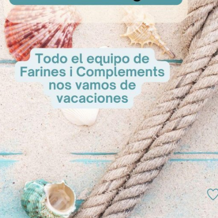
A Cons
lass 10kg
Aromapaste de Frambuesa
sultar
A Consultar