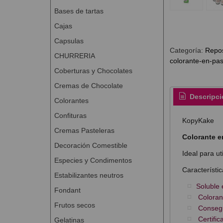
Bases de tartas
Cajas
Capsulas
Categoría:
Repos
CHURRERIA
colorante-en-pa
Coberturas y Chocolates
Cremas de Chocolate
Descripci
Colorantes
Confituras
KopyKake
Cremas Pasteleras
Colorante e
Decoración Comestible
Ideal para ut
Especies y Condimentos
Característic
Estabilizantes neutros
Soluble 
Fondant
Colorant
Frutos secos
Consegui
Certific
Gelatinas