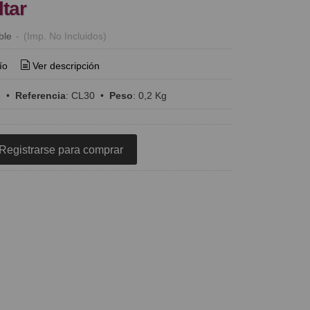
ltar
ble
-
(Imp. No Incluidos)
ío
Ver descripción
e
•
Referencia
:
CL30
•
Peso
:
0,2 Kg
Registrarse para comprar