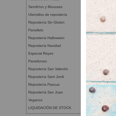
Semifríos y Mousses
Utensilios de repostería
Azúcar g
A Con
Repostería Sin Gluten
Panellets
Repostería Halloween
Repostería Navidad
Especial Reyes
Panettones
Repostería San Valentín
Repostería Sant Jordi
Repostería Pascua
Repostería San Juan
Veganos
LIQUIDACIÓN DE STOCK