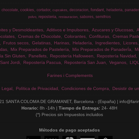
cookies
fondant
chocolate
cortador
decoracion
heladeria
panader
cupcakes
reposteria
sabores
semifrios
polvo
restauracion
eites y Desmoldeantes
Aditivos e Impulsores
Azucares y Glucosas
colates
Cremas de Chocolate
Colorantes
Confituras
Cremas Past
Frutos secos
Gelatinas
Harinas
Heladería
Ingredientes
Licores
das
Mix Preparados de Pastelería
Mix Preparados de PanaderÍa
Mi
ía Sin Gluten
Panellets
Repostería Halloween
Repostería Navidad
Sant Jordi
Repostería Pascua
Repostería San Juan
Veganos
LIQ
Farines i Complements
o Legal
Política de Privacidad
Condiciones de Compra
Desistir de u
21 SANTA COLOMA DE GRAMANET, Barcelona - (España) | info@fari
Horario:
8h -14h |
Tiempo de Entrega:
24- 48H
(*) Precios sin Impuestos incluidos
Métodos de pago aceptados