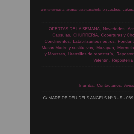
bizcochos
cakes
aroma-en-pasta
aromas-para-pasteleria
OFERTAS DE LA SEMANA
Novedades
Ac
Capsulas
CHURRERIA
Coberturas y Cho
Condimentos
Estabilizantes neutros
Fondant
Masas Madre y sustitutivos
Mazapan
Mermela
y Mousses
Utensilios de repostería
Reposter
Valentín
Repostería 
Ir arriba
Contáctanos
Avis
C/ MARE DE DEU DELS ANGELS Nº 3 - 5 - 089