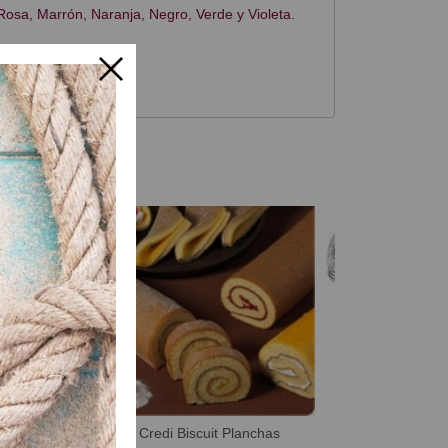
Rosa, Marrón, Naranja, Negro, Verde y Violeta.
Lata de Conser
A Consu
rieb
Credi Biscuit Planchas