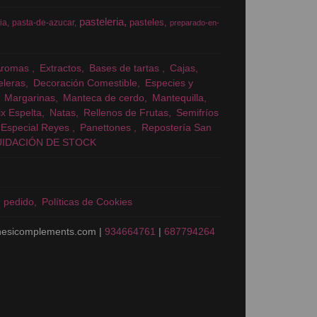
pasteleria
pasteles
ia
pasta-de-azucar
preparado-en-
Aromas
Extractos
Bases de tartas
Cajas
eleras
Decoración Comestible
Especies y
Margarinas
Manteca de cerdo
Mantequilla
x Espelta
Natas
Rellenos de Frutas
Semifríos
Especial Reyes
Panettones
Repostería San
UIDACIÓN DE STOCK
n pedido
Políticas de Cookies
nesicomplements.com |
934664761
|
687794264